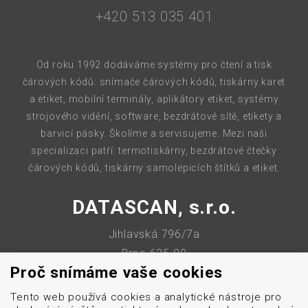
+420 513 035 401
Od roku 1992 dodáváme systémy pro čtení a tisk
čárových kódů: snímače čárových kódů, tiskárny karet
a etiket, mobilní terminály, aplikátory etiket, systémy
strojového vidění, software, bezdrátové sítě, etikety a
barvicí pásky. Školíme a servisujeme. Mezi naši
specializaci patří: termotiskárny, bezdrátové čtečky
čárových kódů, tiskárny samolepicích štítků a etiket.
DATASCAN, s.r.o.
Jihlavská 796/7a
Brno 625 00
Proč snímáme vaše cookies
Česká republika
Tento web používá cookies a analytické nástroje pro
IČO: 47906839