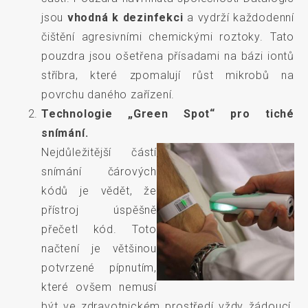
jsou
vhodná k dezinfekci
a vydrží každodenní
čištění agresivními chemickými roztoky. Tato
pouzdra jsou ošetřena přísadami na bázi iontů
stříbra, které zpomalují růst mikrobů na
povrchu daného zařízení.
Technologie „Green Spot“ pro tiché
snímání.
Nejdůležitější částí
snímání čárových
kódů je vědět, že
přístroj úspěšně
přečetl kód. Toto
načtení je většinou
potvrzené pípnutím,
které ovšem nemusí
být ve zdravotnickém prostředí vždy žádoucí.