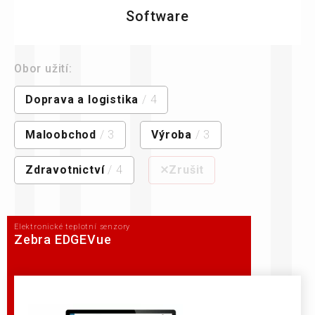
Software
Obor užití:
Doprava a logistika
/ 4
Maloobchod
/ 3
Výroba
/ 3
Zdravotnictví
/ 4
⨯Zrušit
Elektronické teplotní senzory
Zebra EDGEVue