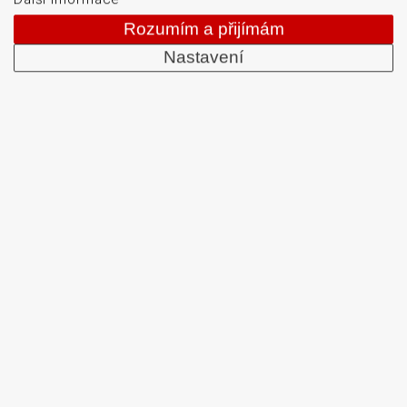
Rozumím a přijímám
Nastavení
Kde všude se používají
elektronické teplotní senzory?
Elektronické teplotní senzory
se uplatňují v
mnoha různých oblastech a průmyslových
odvětvích díky svým nepopiratelným výhodám.
Některé z nejčastějších oblastí použití zahrnují.
Elektronické teplotní senzory
se nejvíce používají
v průmyslových procesech, jako je výroba potravin,