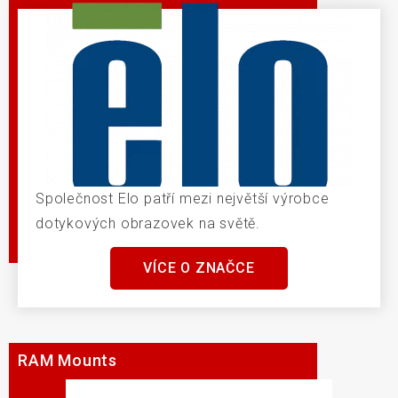
Společnost Elo patří mezi největší výrobce
dotykových obrazovek na světě.
VÍCE O ZNAČCE
RAM Mounts