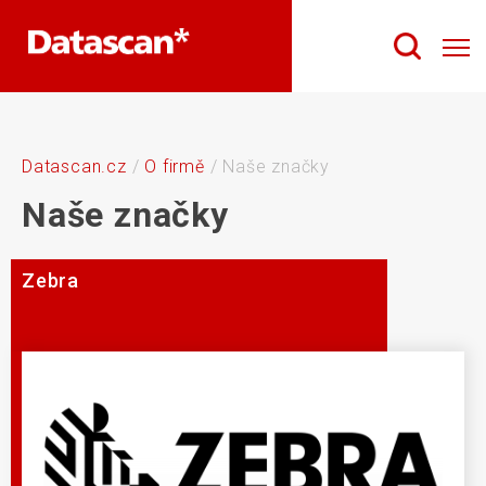
Datascan.cz
/
O firmě
/
Naše značky
Naše značky
Zebra