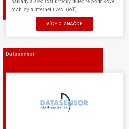
náklady a složitost kriticky důležité podnikové
mobility a internetu věcí (IoT).
VÍCE O ZNAČCE
Datasensor