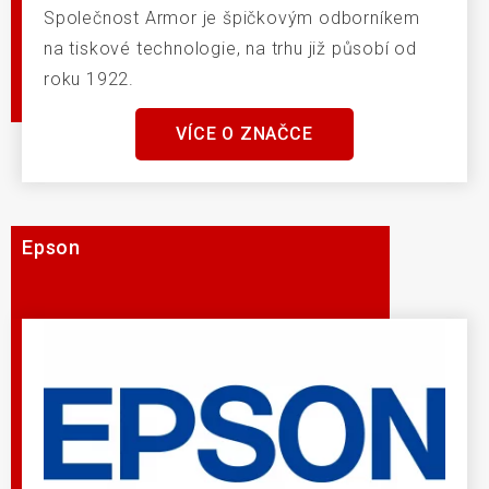
Společnost Armor je špičkovým odborníkem
na tiskové technologie, na trhu již působí od
roku 1922.
VÍCE O ZNAČCE
Epson