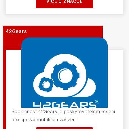
VÍCE O ZNAČCE
42Gears
Společnost 42Gears je poskytovatelem řešení
pro správu mobilních zařízení.