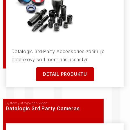
Datalogic 3rd Party Accessories zahrnuje
doplňkový sortiment příslušenství.
DETAIL PRODUKTU
Systémy strojového vidění
Datalogic 3rd Party Cameras