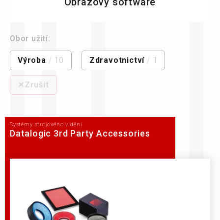
Obrazový software
Obor užití:
Výroba
/ 10
Zdravotnictví
/ 1
⨯Zrušit
Systémy strojového vidění
Datalogic 3rd Party Accessories