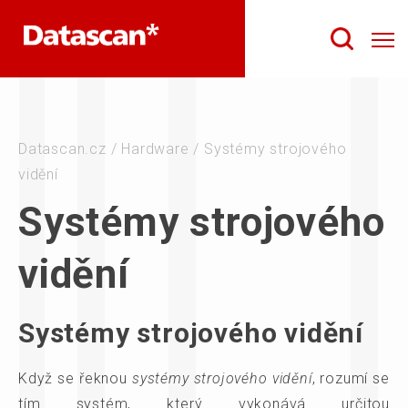
Datascan.cz
/
Hardware
/
Systémy strojového
vidění
Systémy strojového
vidění
Systémy strojového vidění
Když se řeknou
systémy strojového vidění
, rozumí se
tím systém, který vykonává určitou