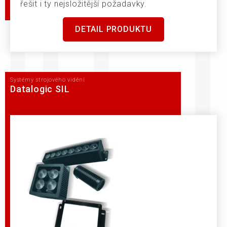
řešit i ty nejsložitější požadavky.
DETAIL PRODUKTU
Systémy strojového vidění
Datalogic SIL