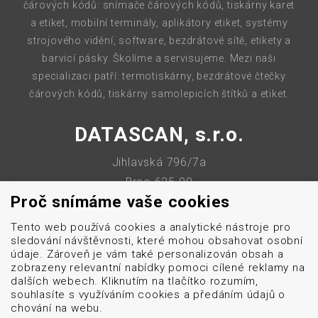
čárových kódů: snímače čárových kódů, tiskárny karet
a etiket, mobilní terminály, aplikátory etiket, systémy
strojového vidění, software, bezdrátové sítě, etikety a
barvicí pásky. Školíme a servisujeme. Mezi naši
specializaci patří: termotiskárny, bezdrátové čtečky
čárových kódů, tiskárny samolepicích štítků a etiket.
DATASCAN, s.r.o.
Jihlavská 796/7a
Brno 625 00
Proč snímáme vaše cookies
Česká republika
Tento web používá cookies a analytické nástroje pro
IČO: 47906839
sledování návštěvnosti, které mohou obsahovat osobní
DIČ: CZ47906839
údaje. Zároveň je vám také personalizován obsah a
zobrazeny relevantní nabídky pomoci cílené reklamy na
dalších webech. Kliknutím na tlačítko rozumím,
souhlasíte s využíváním cookies a předáním údajů o
chování na webu.