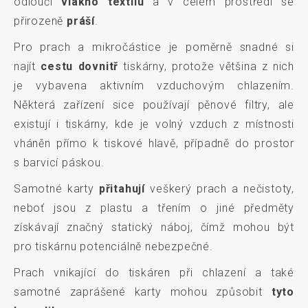
odloučí
vlákno textilu
a v celém prostředí se
přirozeně
práší
.
Pro prach a mikročástice je poměrně snadné si
najít
cestu dovnitř
tiskárny, protože většina z nich
je vybavena aktivním vzduchovým chlazením.
Některá zařízení sice používají pěnové filtry, ale
existují i tiskárny, kde je volný vzduch z místnosti
vháněn přímo k tiskové hlavě, případně do prostor
s barvicí páskou.
Samotné karty
přitahují
veškerý prach a nečistoty,
neboť jsou z plastu a třením o jiné předměty
získávají značný statický náboj, čímž mohou být
pro tiskárnu potenciálně nebezpečné.
Prach vnikající do tiskáren při chlazení a také
samotné zaprášené karty mohou způsobit
tyto