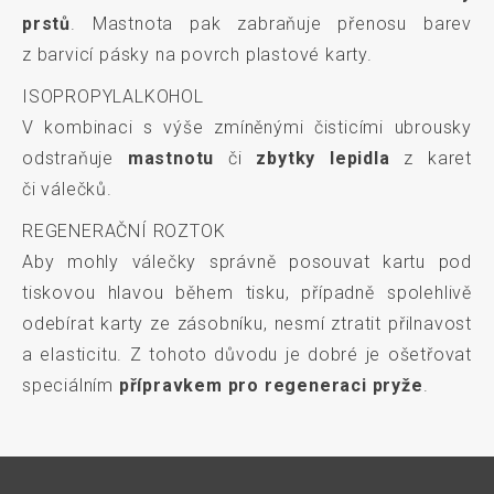
prstů
. Mastnota pak zabraňuje přenosu barev
z barvicí pásky na povrch plastové karty.
ISOPROPYLALKOHOL
V kombinaci s výše zmíněnými čisticími ubrousky
odstraňuje
mastnotu
či
zbytky lepidla
z karet
či válečků.
REGENERAČNÍ ROZTOK
Aby mohly válečky správně posouvat kartu pod
tiskovou hlavou během tisku, případně spolehlivě
odebírat karty ze zásobníku, nesmí ztratit přilnavost
a elasticitu. Z tohoto důvodu je dobré je ošetřovat
speciálním
přípravkem pro regeneraci pryže
.