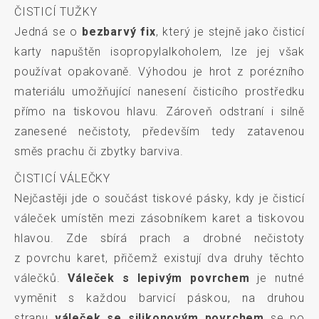
ČISTICÍ TUŽKY
Jedná se o
bezbarvý fix
, který je stejně jako čisticí
karty napuštěn isopropylalkoholem, lze jej však
používat opakovaně. Výhodou je hrot z porézního
materiálu umožňující nanesení čisticího prostředku
přímo na tiskovou hlavu. Zároveň odstraní i silně
zanesené nečistoty, především tedy zatavenou
směs prachu či zbytky barviva.
ČISTICÍ VÁLEČKY
Nejčastěji jde o součást tiskové pásky, kdy je čisticí
váleček umístěn mezi zásobníkem karet a tiskovou
hlavou. Zde sbírá prach a drobné nečistoty
z povrchu karet, přičemž existují dva druhy těchto
válečků.
Váleček s lepivým povrchem
je nutné
vyměnit s každou barvicí páskou, na druhou
stranu
váleček se silikonovým povrchem
se po