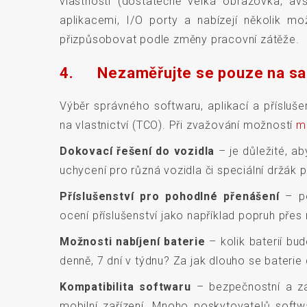
vlastností (dostatečně velká obrazovka, a
aplikacemi, I/O porty a nabízejí několik m
přizpůsobovat podle změny pracovní zátěže.
4. Nezaměřujte se pouze na sa
Výběr správného softwaru, aplikací a přísluše
na vlastnictví (TCO). Při zvažování možností
mo
Dokovací řešení do vozidla
– je důležité, a
uchycení pro různá vozidla či speciální držák 
Příslušenství pro pohodlné přenášení
– po
ocení příslušenství jako například popruh přes
Možnosti nabíjení baterie
– kolik baterií bu
denně, 7 dní v týdnu? Za jak dlouho se baterie
Kompatibilita softwaru
– bezpečnostní a zá
mobilní zařízení. Mnoho poskytovatelů softw