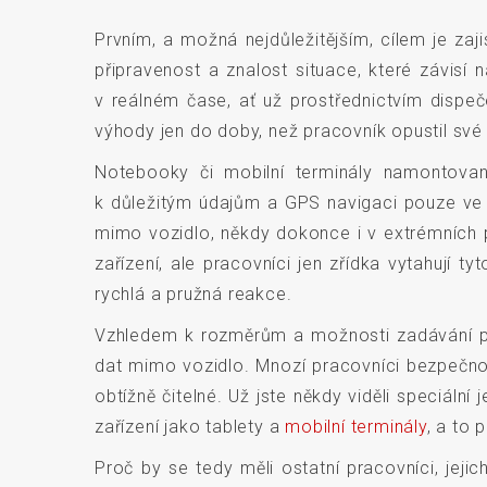
Prvním, a možná nejdůležitějším, cílem je zaj
připravenost a znalost situace, které závisí
v reálném čase, ať už prostřednictvím dispe
výhody jen do doby, než pracovník opustil sv
Notebooky či mobilní terminály namontovan
k důležitým údajům a GPS navigaci pouze ve v
mimo vozidlo, někdy dokonce i v extrémních p
zařízení, ale pracovníci jen zřídka vytahují 
rychlá a pružná reakce.
Vzhledem k rozměrům a možnosti zadávání pouz
dat mimo vozidlo. Mnozí pracovníci bezpečnos
obtížně čitelné. Už jste někdy viděli speciál
zařízení jako tablety a
mobilní terminály
, a to 
Proč by se tedy měli ostatní pracovníci, jeji