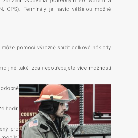
to zařízení vybavena potřebným softwarem a
AN, GPS). Terminály je navíc většinou možné
, a může pomoci výrazně snížit celkové náklady
mo jiné také, zda nepotřebujete více možností
podobně
24 hodin
bený pro
 mobilní