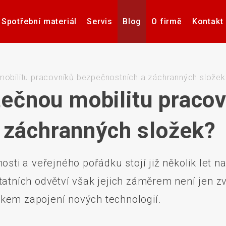
Spotřební materiál
Servis
Blog
O firmě
Kontakt
Software pro návrh, tisk a
Příslušenství k tiskárnám
Tiskárny samolepicích
Poptávka hardware
Případové studie
Videa – manuály
Software pro
Zdravotnick
Pultové p
správu etiket
štítků
karet
sní
 mobilitu pracovníků bezpečnostních a záchranných složek
atečnou mobilitu praco
 záchranných složek?
če
Aplikátory etiket
Systémy stro
osti a veřejného pořádku stojí již několik let 
tatních odvětví však jejich záměrem není jen zv
kem zapojení nových technologií.
Elektronické teplotní
Interakti