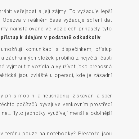
ánit veřejnost a její zájmy. To vyžaduje lepší
e. Odezva v reálném čase vyžaduje sdílení dat
my nainstalované ve vozidlech přinášely tyto
m
přístup k údajům v podstatě odkudkoliv
.
umožňují komunikaci s dispečinkem, přístup
a záchranných složek probíhá z největší části
né vyjmout z vozidla a využívat jako přenosná
aktická jsou zvláště u operací, kde je zásadní
příliš mobilní a neusnadňují získávání a sběr
těchto počítačů bývají ve venkovním prostředí
 ne… Tyto jednotky využívají menší a odolnější
ích v terénu pouze na notebooky? Přestože jsou