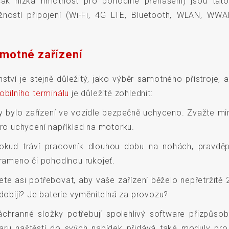
však nízká hmotnost pro pohodlné přenášení) jsou ta
ožností připojení (Wi-Fi, 4G LTE, Bluetooth, WLAN, WW
motné zařízení
nství je stejně důležitý, jako výběr samotného přístroje
bilního terminálu
je důležité zohlednit:
by bylo zařízení ve vozidle bezpečně uchyceno. Zvažte mi
pro uchycení například na motorku.
kud tráví pracovník dlouhou dobu na nohách, pravdě
 rameno či pohodlnou rukojeť.
dete asi potřebovat, aby vaše zařízení běželo nepřetržitě 
 dobijí? Je baterie vyměnitelná za provozu?
chranné složky potřebují spolehlivý software přizpůso
aru naštěstí do svých nabídek přidává také moduly pro