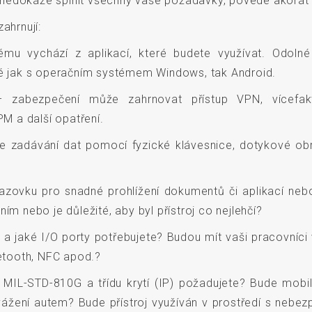
nedokáže splnit všechny vaše požadavky, povede akorát k
ahrnují:
u vychází z aplikací, které budete využívat. Odolné
pné jak s operačním systémem Windows, tak Android.
zabezpečení může zahrnovat přístup VPN, vícefak
PM a další opatření.
e zadávání dat pomocí fyzické klávesnice, dotykové ob
azovku pro snadné prohlížení dokumentů či aplikací neb
ím nebo je důležité, aby byl přístroj co nejlehčí?
 a jaké I/O porty potřebujete? Budou mít vaši pracovníci
uetooth, NFC apod.?
MIL-STD-810G a třídu krytí (IP) požadujete? Bude mobiln
ážení autem? Bude přístroj využíván v prostředí s nebezp