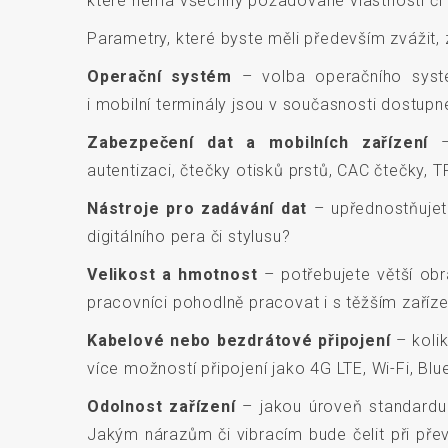
které nemá všechny požadované vlastnosti či 
Parametry, které byste měli především zvážit, z
Operační systém
– volba operačního systém
i mobilní terminály jsou v současnosti dostu
Zabezpečení dat a mobilních zařízení
– 
autentizaci, čtečky otisků prstů, CAC čtečky, T
Nástroje pro zadávání dat
– upřednostňujet
digitálního pera či stylusu?
Velikost a hmotnost
– potřebujete větší obr
pracovníci pohodlně pracovat i s těžším zařízen
Kabelové nebo bezdrátové připojení
– kolik
více možností připojení jako 4G LTE, Wi-Fi, Bl
Odolnost zařízení
– jakou úroveň standardu 
Jakým nárazům či vibracím bude čelit při přev