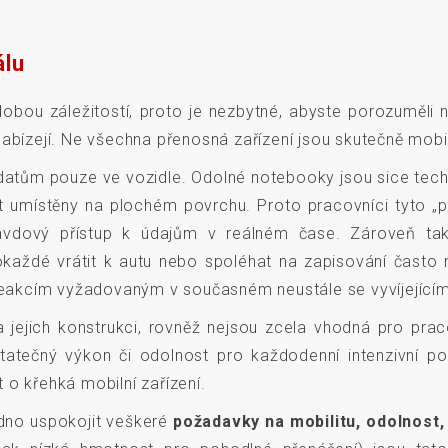
álu
obou záležitostí, proto je nezbytné, abyste porozuměli
abízejí. Ne všechna přenosná zařízení jsou skutečně mobil
datům pouze ve vozidle. Odolné notebooky jsou sice tech
 umístěny na plochém povrchu. Proto pracovníci tyto „p
pravdový přístup k údajům v reálném čase. Zároveň ta
každé vrátit k autu nebo spoléhat na zapisování často
 reakcím vyžadovaným v současném neustále se vyvíjejícím
na jejich konstrukci, rovněž nejsou zcela vhodná pro pr
atečný výkon či odolnost pro každodenní intenzivní po
 o křehká mobilní zařízení.
no uspokojit veškeré
požadavky na mobilitu, odolnost,