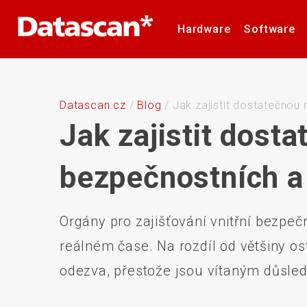
Hardware
Software
Čtečky čárových a 2D kódů
Software pro inventuru
Formulář technické
Logistické značení
Barvicí pásky
Barvící pásky
Naše značky
Mobilní terminály
Mobile Device
RMA formulář
Kariéra
Etikety
Etikety
podpory
Management
Datascan.cz
/
Blog
/
Jak zajistit dostatečnou
Jak zajistit dost
bezpečnostních a
Tiskárny plastových karet
Stacionární sníma
Orgány pro zajišťování vnitřní bezpečn
reálném čase. Na rozdíl od většiny os
odezva, přestože jsou vítaným důsled
Bezdrátové sítě
Držáky