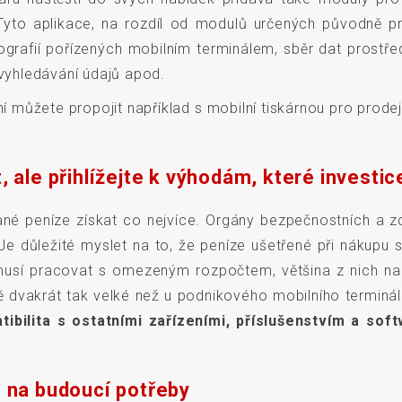
. Tyto aplikace, na rozdíl od modulů určených původně pr
ografií pořízených mobilním terminálem, sběr dat prostře
yhledávání údajů apod.
í můžete propojit například s mobilní tiskárnou pro prode
ale přihlížejte k výhodám, které investic
ané peníze získat co nejvíce. Orgány bezpečnostních a 
Je důležité myslet na to, že peníze ušetřené při nákupu
usí pracovat s omezeným rozpočtem, většina z nich nakon
ě dvakrát tak velké než u podnikového mobilního terminálu.
ibilita s ostatními zařízeními, příslušenstvím a so
 na budoucí potřeby