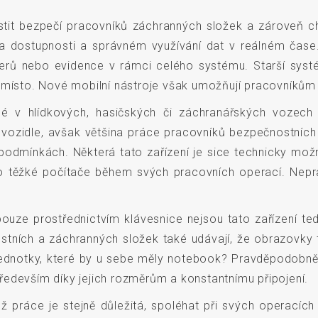
istit bezpečí pracovníků záchranných složek a zároveň chr
 na dostupnosti a správném využívání dat v reálném čas
čerů nebo evidence v rámci celého systému. Starší systé
é místo. Nové mobilní nástroje však umožňují pracovníků
é v hlídkových, hasičských či záchranářských vozech 
ozidle, avšak většina práce pracovníků bezpečnostních 
odmínkách. Některá tato zařízení je sice technicky mož
tyto těžké počítače během svých pracovních operací. Nepr
e prostřednictvím klávesnice nejsou tato zařízení tedy 
tních a záchranných složek také udávají, že obrazovky 
ní jednotky, které by u sebe měly notebook? Pravděpodobně
především díky jejich rozměrům a konstantnímu připojení.
chž práce je stejně důležitá, spoléhat při svých operac