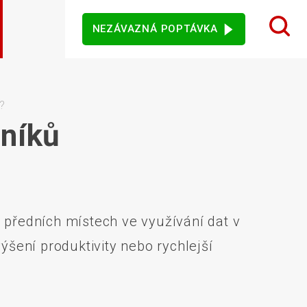
NEZÁVAZNÁ POPTÁVKA
 design karet
ý sortiment
rezentační
Dotykové monitory
Ostatní software
mače
?
vníků
jového vidění
Senzory
na předních místech ve využívání dat v
ýšení produktivity nebo rychlejší
vní kiosky
Automatické měření