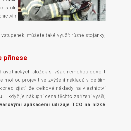
o stolní
dnictvím
j vstupenek, můžete také využít různé stojánky,
e přinese
zdravotnických složek si však nemohou dovolit
 se mohou projevit ve zvýšení nákladů v delším
ec zjistí, že celkové náklady na vlastnictví
 I když je nákupní cena těchto zařízení vyšší,
ftwarovými aplikacemi udržuje TCO na nízké