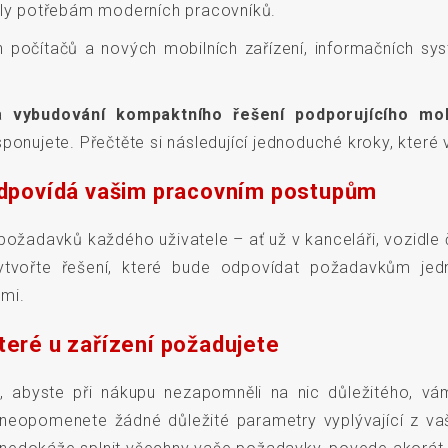
tály potřebám moderních pracovníků.
očítačů a nových mobilních zařízení, informačních systé
a
vybudování kompaktního řešení podporujícího mob
ponujete. Přečtěte si následující jednoduché kroky, které
odpovídá vašim pracovním postupům
požadavků každého uživatele – ať už v kanceláři, vozidle či
tvořte řešení, které bude odpovídat požadavkům jedno
ami.
eré u zařízení požadujete
uje, abyste při nákupu nezapomněli na nic důležitého,
neopomenete žádné důležité parametry vyplývající z vaší 