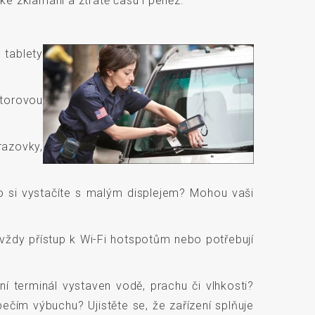
e zklamání a ztrátě času i peněz.
 tablety
torovou
razovky,
o si vystačíte s malým displejem? Mohou vaši
 vždy přístup k Wi-Fi hotspotům nebo potřebují
í terminál vystaven vodě, prachu či vlhkosti?
ečím výbuchu? Ujistěte se, že zařízení splňuje