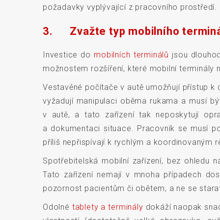
požadavky vyplývající z pracovního prostředí.
3. Zvažte typ mobilního termin
Investice do
mobilních terminálů
jsou dlouhod
možnostem rozšíření, které mobilní terminály n
Vestavěné počítače v autě umožňují přístup k 
vyžadují manipulaci oběma rukama a musí být
v autě, a tato zařízení tak neposkytují o
a dokumentaci situace. Pracovník se musí po
příliš nepřispívají k rychlým a koordinovaným
Spotřebitelská mobilní zařízení, bez ohledu 
Tato zařízení nemají v mnoha případech dost
pozornost pacientům či obětem, a ne se starat
Odolné
tablety a terminály
dokáží naopak snad