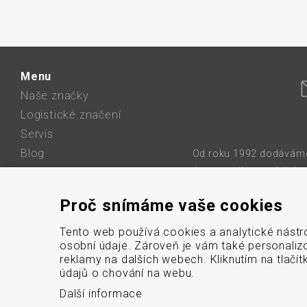
Menu
Naše značky
Logistické značení
Servis
Blog
Od roku 1992 dodáváme 
karet a etiket, mobilní 
O firmě
sítě, etikety a barvic
Kontakt
Proč snímáme vaše cookies
bezdrátové
GDPR
Mapa stránek
Tento web používá cookies a analytické nástr
osobní údaje. Zároveň je vám také personaliz
Cookies
reklamy na dalších webech. Kliknutím na tlačí
údajů o chování na webu.
Další informace
© 2026 DATASCAN, s.r.o.