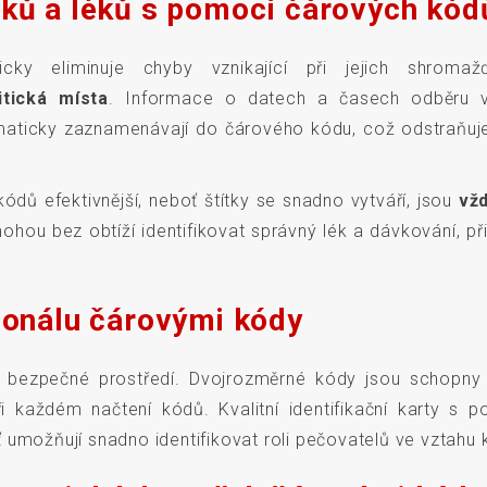
rků a léků s pomocí čárových kód
ky eliminuje chyby vznikající při jejich shromažď
itická místa
. Informace o datech a časech odběru v
aticky zaznamenávají do čárového kódu, což odstraňuje
kódů efektivnější, neboť štítky se snadno vytváří, jsou
vžd
mohou bez obtíží identifikovat správný lék a dávkování, 
rsonálu čárovými kódy
 bezpečné prostředí. Dvojrozměrné kódy jsou schopny
při každém načtení kódů. Kvalitní identifikační karty s
umožňují snadno identifikovat roli pečovatelů ve vztahu k 