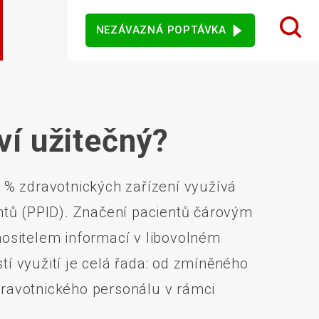
NEZÁVAZNÁ POPTÁVKA
 design karet
ý sortiment
rezentační
Dotykové monitory
Ostatní software
mače
ví užitečný?
0 % zdravotnických zařízení využívá
jového vidění
Senzory
entů (PPID). Značení pacientů čárovým
ositelem informací v libovolném
 využití je celá řada: od zmíněného
zdravotnického personálu v rámci
vní kiosky
Automatické měření