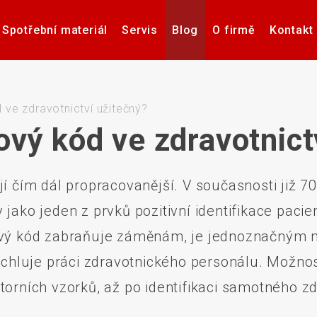
Spotřební materiál
Servis
Blog
O firmě
Kontakt
Software pro návrh, tisk a
Příslušenství k tiskárnám
Tiskárny samolepicích
Poptávka hardware
Případové studie
Videa – manuály
Software pro
Zdravotnick
Pultové p
správu etiket
štítků
karet
sní
ve zdravotnictví užitečný?
vý kód ve zdravotnict
jí čím dál propracovanější. V současnosti již 7
če
Aplikátory etiket
Systémy stro
 jako jeden z prvků pozitivní identifikace paci
rový kód zabraňuje záměnám, je jednoznačným n
luje práci zdravotnického personálu. Možností
torních vzorků, až po identifikaci samotného 
Elektronické teplotní
Interakti