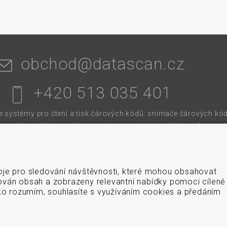
obchod@datascan.cz
+420 513 035 401
systémy pro čtení a tisk čárových kódů: snímače čárových kód
terminály, aplikátory etiket, systémy strojového vidění, software,
í pásky. Školíme a servisujeme. Mezi naši specializaci patří: termo
 čtečky čárových kódů, tiskárny samolepicích štítků a etiket.
oje pro sledování návštěvnosti, které mohou obsahovat
ován obsah a zobrazeny relevantní nabídky pomoci cílené
tko rozumím, souhlasíte s využíváním cookies a předáním