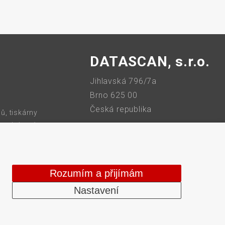
DATASCAN, s.r.o.
Jihlavská 796/7a
Brno 625 00
Česká republika
ů, tiskárny
 bezdrátové
IČO: 47906839
tiskárny,
DIČ: CZ47906839
Rozumím a přijímám
Nastavení
Web vytvořilo
Comerto