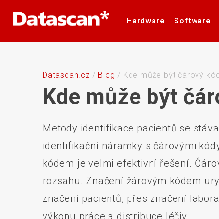
Hardware
Software
Čtečky čárových a 2D kódů
Software pro inventuru
Formulář technické
Logistické značení
Barvicí pásky
Barvící pásky
Naše značky
Mobilní terminály
Mobile Device
RMA formulář
Kariéra
Etikety
Etikety
podpory
Management
Datascan.cz
/
Blog
/
Kde může být čárový kód 
Kde může být čáro
Metody identifikace pacientů se stáva
Tiskárny plastových karet
Stacionární sníma
identifikační náramky s čárovými kódy
kódem je velmi efektivní řešení. Čá
rozsahu. Značení žárovým kódem urych
značení pacientů, přes značení labora
Bezdrátové sítě
Držáky
výkonu práce a distribuce léčiv.