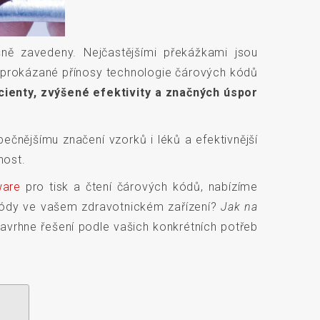
šně zavedeny. Nejčastějšími překážkami jsou
a prokázané přínosy technologie čárových kódů
cienty, zvýšené efektivity a značných úspor
pečnějšímu značení vzorků i léků a efektivnější
nost.
ware
pro tisk a čtení čárových kódů, nabízíme
é kódy ve vašem zdravotnickém zařízení?
Jak na
avrhne řešení podle vašich konkrétních potřeb