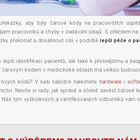
 překážky, aby byly čárové kódy na pracovištích úspě
nezájem pracovníků a chyby v zadávání údajů. S ohledem n
kážky překonat a dosáhnout cílů v podobě
lepší péče o pa
k lepší identifikaci pacientů, ale také k přesnějšímu a bez
ní čárovým kódem v medicínské oblasti má velkou budouc
árových kódů? V naší nabídce naleznete
hardware
i
soft
ictví. Nevíte si rady, jak správě a účinně zavést čárov
? Náš tým vyškolených a certifikovaných odborníků vám n