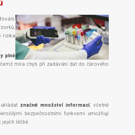
ů
ování,
zorků,
 rizika
y plně
přičemž míra chyb při zadávání dat do čárového
 ukládat
značné množství informací
, včetně
 pokročilými bezpečnostními funkcemi umožňují
jejich léčbě.