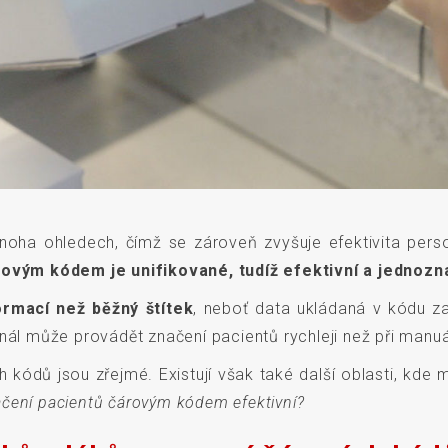
noha ohledech, čímž se zároveň zvyšuje efektivita perso
rovým kódem je unifikované, tudíž efektivní a jednozn
ormací než běžný štítek
, neboť data ukládaná v kódu za
nál může provádět značení pacientů rychleji než při manuá
kódů jsou zřejmé. Existují však také další oblasti, kde
čení pacientů čárovým kódem efektivní?