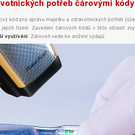
votnických potřeb čárovými kódy
vý kód pro správu majetku a zdravotnických potřeb (účet
jejich řízení. Zavedení čárových kódů v této oblasti zvy
ší využívání
. Zároveň vede ke snížení výdajů.