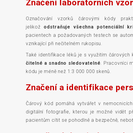
Značení laboratorních vzo
Označování vzorků čárovými kódy praktic
jelikož
odstraňuje všechna potenciální kr
pacientech a požadovaných testech se autom
vznikající při nečitelném rukopisu.
Také identifikace léků je s využitím čárových 
čitelné a snadno sledovatelné
. Pracovníci 
kódu je méně než 1:3 000 000 skenů.
Značení a identifikace pe
Čárový kód pomáhá vytvářet v nemocnicích
digitální fotografie, kterou je možné vidět 
pacientům cítit se pohodlně a bezpečně, neboť 