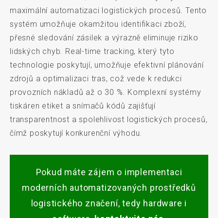
maximální automatizaci logistických procesů. Tento
systém umožňuje okamžitou identifikaci zboží,
přesné sledování zásilek a výrazně eliminuje riziko
lidských chyb. Real-time tracking, který tyto
technologie poskytují, umožňuje efektivní plánování
zdrojů a optimalizaci tras, což vede k redukci
provozních nákladů až o 30 %. Komplexní systémy
tiskáren etiket a snímačů kódů zajišťují
transparentnost a spolehlivost logistických procesů,
čímž poskytují konkurenční výhodu.
Pokud máte zájem o implementaci
moderních automatizovaných prostředků
logistického značení, tedy hardware i