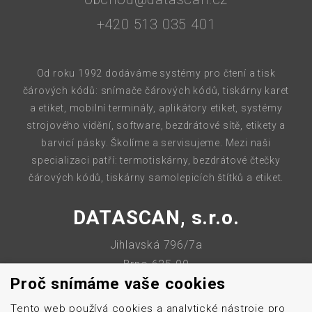
+420 513 035 401
Od roku 1992 dodáváme systémy pro čtení a tisk
čárových kódů: snímače čárových kódů, tiskárny karet
a etiket, mobilní terminály, aplikátory etiket, systémy
strojového vidění, software, bezdrátové sítě, etikety a
barvicí pásky. Školíme a servisujeme. Mezi naši
specializaci patří: termotiskárny, bezdrátové čtečky
čárových kódů, tiskárny samolepicích štítků a etiket.
DATASCAN, s.r.o.
Jihlavská 796/7a
Brno 625 00
Proč snímáme vaše cookies
Česká republika
Tento web používá cookies a analytické nástroje pro
IČO: 47906839