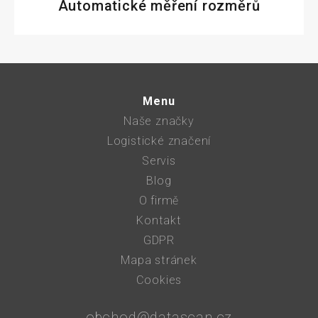
Automatické měření rozměrů
Menu
Naše značky
Logistické značení
Servis
Blog
O firmě
Kontakt
GDPR
Mapa stránek
Cookies
obchod@datascan.cz