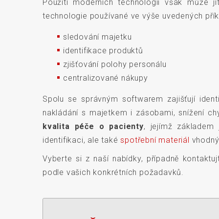
Použití moderních technologií však může jí
technologie používané ve výše uvedených příklad
sledování majetku
identifikace produktů
zjišťování polohy personálu
centralizované nákupy
Spolu se správným softwarem zajišťují ident
nakládání s majetkem i zásobami, snížení chy
kvalita péče o pacienty
, jejímž základem 
identifikaci, ale také
spotřební materiál
vhodný 
Vyberte si z naší nabídky, případně kontakt
podle vašich konkrétních požadavků.