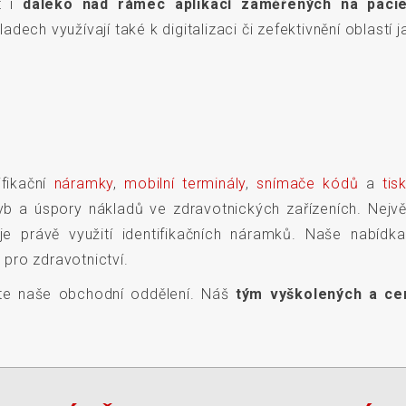
t i
daleko nad rámec aplikací zaměřených na paci
ech využívají také k digitalizaci či zefektivnění oblastí j
ifikační
náramky
,
mobilní terminály
,
snímače kódů
a
tis
b a úspory nákladů ve zdravotnických zařízeních. Nejvě
je právě využití identifikačních náramků. Naše nabídk
pro zdravotnictví.
ujte naše obchodní oddělení. Náš
tým vyškolených a ce