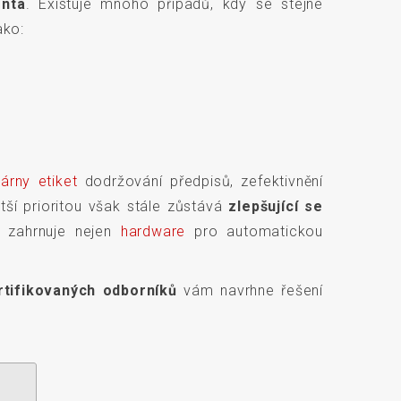
enta
. Existuje mnoho případů, kdy se stejné
ako:
kárny etiket
dodržování předpisů, zefektivnění
tší prioritou však stále zůstává
zlepšující se
a zahrnuje nejen
hardware
pro automatickou
rtifikovaných odborníků
vám navrhne řešení