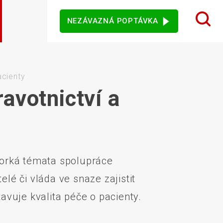
NEZÁVAZNÁ POPTÁVKA
 design karet
ý sortiment
rezentační
Dotykové monitory
Ostatní software
mače
acienty
avotnictví a
jového vidění
Senzory
 horká témata spolupráce
lé či vláda ve snaze zajistit
avuje kvalita péče o pacienty.
vní kiosky
Automatické měření