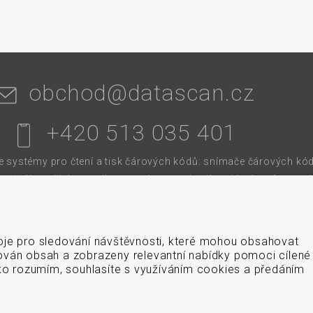
obchod@datascan.cz
+420 513 035 401
systémy pro čtení a tisk čárových kódů: snímače čárových kód
terminály, aplikátory etiket, systémy strojového vidění, software,
í pásky. Školíme a servisujeme. Mezi naši specializaci patří: termo
 čtečky čárových kódů, tiskárny samolepicích štítků a etiket.
oje pro sledování návštěvnosti, které mohou obsahovat
ován obsah a zobrazeny relevantní nabídky pomoci cílené
tko rozumím, souhlasíte s využíváním cookies a předáním