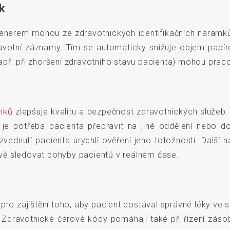
k
enerem mohou ze zdravotnických identifikačních náramků
dravotní záznamy. Tím se automaticky snižuje objem pap
př. při zhoršení zdravotního stavu pacienta) mohou praco
amků
zlepšuje kvalitu a bezpečnost zdravotnických služeb.
 je potřeba pacienta přepravit na jiné oddělení nebo do
zvednutí pacienta urychlí ověření jeho totožnosti. Dalš
vě sledovat pohyby pacientů v reálném čase.
pro zajištění toho, aby pacient dostával správné léky ve 
Zdravotnické čárové kódy pomáhají také při řízení zásob