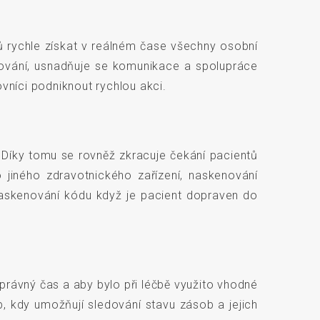
 rychle získat v reálném čase všechny osobní
írování, usnadňuje se komunikace a spolupráce
vníci podniknout rychlou akci.
 Díky tomu se rovněž zkracuje čekání pacientů
 jiného zdravotnického zařízení, naskenování
í naskenování kódu když je pacient dopraven do
správný čas a aby bylo při léčbě využito vhodné
, kdy umožňují sledování stavu zásob a jejich