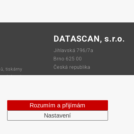
DATASCAN, s.r.o.
Jihlavská 796/7a
Brno 625 00
Česká republika
ů, tiskárny
 bezdrátové
IČO: 47906839
tiskárny,
DIČ: CZ47906839
Rozumím a přijímám
Nastavení
Web vytvořilo
Comerto