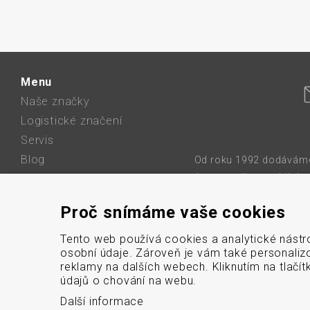
Menu
Naše značky
Logistické značení
Servis
Blog
Od roku 1992 dodáváme 
karet a etiket, mobilní 
O firmě
sítě, etikety a barvic
Kontakt
Proč snímáme vaše cookies
bezdrátové
GDPR
Mapa stránek
Tento web používá cookies a analytické nástr
osobní údaje. Zároveň je vám také personaliz
Cookies
reklamy na dalších webech. Kliknutím na tlačí
údajů o chování na webu.
Další informace
© 2026 DATASCAN, s.r.o.