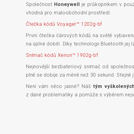
Společnost
Honeywell
je průkopníkem v použí
vhodná pro maloobchodní prostředí:
Čtečka kódů Voyager™ 1202g-bf
První čtečka čárových kódů na světě vybaven
na úplné dobití. Díky technologii Bluetooth jej
Snímač kódů Xenon™ 1902g-bf
Nejnovější bezbateriový snímač od společnos
plně se dobije za méně než 30 sekund. Stejně
Není vám něco jasné? Náš
tým vyškolených
z dané problematiky a pomůže s výběrem nejvh