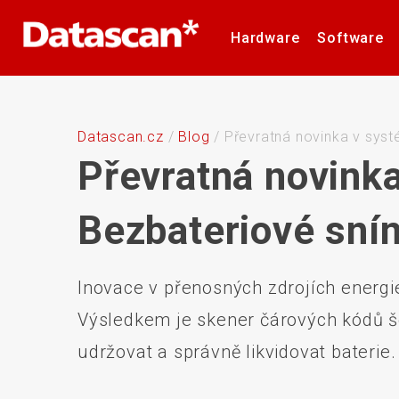
Hardware
Software
Čtečky čárových a 2D kódů
Software pro inventuru
Formulář technické
Logistické značení
Barvicí pásky
Barvící pásky
Naše značky
Mobilní terminály
Mobile Device
RMA formulář
Kariéra
Etikety
Etikety
podpory
Management
Datascan.cz
/
Blog
/
Převratná novinka v sys
Převratná novink
Bezbateriové sní
Tiskárny plastových karet
Stacionární sníma
Inovace v přenosných zdrojích energi
Výsledkem je skener čárových kódů še
udržovat a správně likvidovat baterie.
Bezdrátové sítě
Držáky