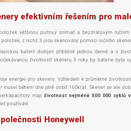
enery efektivním řešením pro ma
 položek většinou pultový snímač a bezdrátovým ruční
 položek, z nichž 3 jsou skenovány pomocí ručního skene
ickou baterií dobíjen přibližně jednou denně a s život
očekávanou životností skeneru 3 roky by baterie byla v
roje energie pro skenery. Vzhledem k průměrné životnost
er musel během dne plně dobít 160krát. Skener se ale dobíj
uperkapacitory mají
životnost nejméně 500 000 cyklů vy
let používání.
společnosti Honeywell