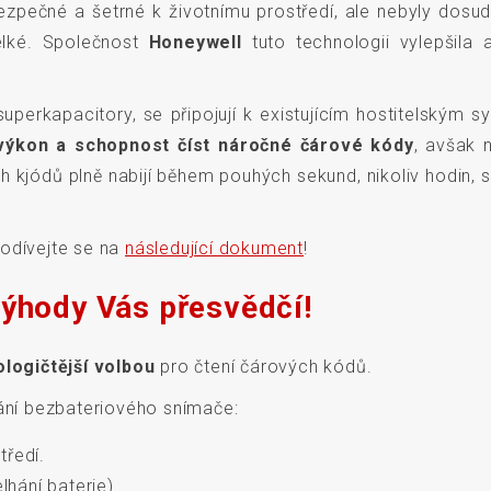
bezpečné a šetrné k životnímu prostředí, ale nebyly do
 velké. Společnost
Honeywell
tuto technologii vylepšila 
uperkapacitory, se připojují k existujícím hostitelským
 výkon a schopnost číst náročné čárové kódy
, avšak 
h kjódů plně nabijí během pouhých sekund, nikoliv hodin, se
Podívejte se na
následující dokument
!
výhody Vás přesvědčí!
logičtější volbou
pro čtení čárových kódů.
ání bezbateriového snímače:
tředí.
lhání baterie).