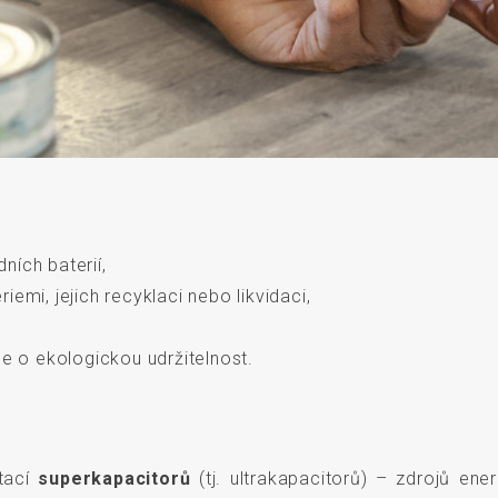
ích baterií,
emi, jejich recyklaci nebo likvidaci,
ce o ekologickou udržitelnost.
tací
superkapacitorů
(tj. ultrakapacitorů) – zdrojů ene