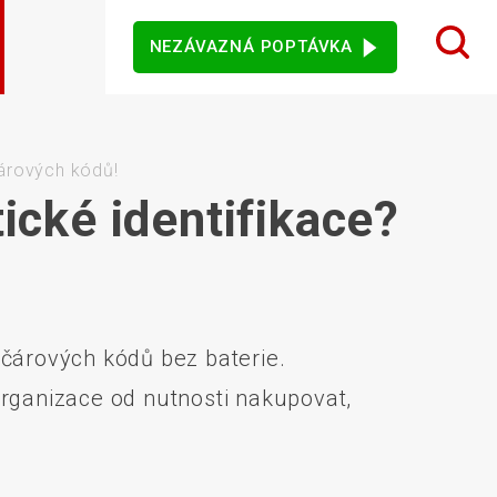
NEZÁVAZNÁ POPTÁVKA
 design karet
ý sortiment
rezentační
Dotykové monitory
Ostatní software
mače
árových kódů!
cké identifikace?
jového vidění
Senzory
 čárových kódů bez baterie.
organizace od nutnosti nakupovat,
vní kiosky
Automatické měření