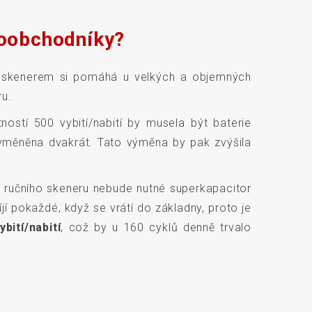
loobchodníky?
m skenerem si pomáhá u velkých a objemných
ru.
ností 500 vybití/nabití by musela být baterie
yměněna dvakrát. Tato výměna by pak zvýšila
i ručního skeneru nebude nutné superkapacitor
í pokaždé, když se vrátí do základny, proto je
bití/nabití
, což by u 160 cyklů denně trvalo