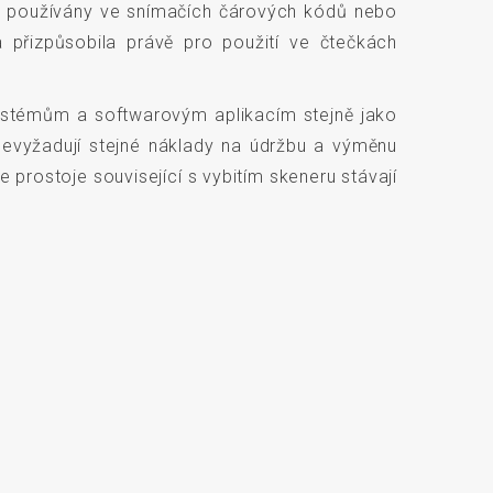
sud používány ve snímačích čárových kódů nebo
a přizpůsobila právě pro použití ve čtečkách
 systémům a softwarovým aplikacím stejně jako
nevyžadují stejné náklady na údržbu a výměnu
 prostoje související s vybitím skeneru stávají