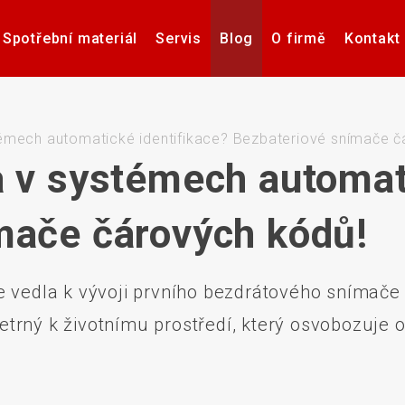
Spotřební materiál
Servis
Blog
O firmě
Kontakt
Software pro návrh, tisk a
Příslušenství k tiskárnám
Tiskárny samolepicích
Poptávka hardware
Případové studie
Videa – manuály
Software pro
Zdravotnick
Pultové p
správu etiket
štítků
karet
sní
témech automatické identifikace? Bezbateriové snímače č
a v systémech automati
mače čárových kódů!
če
Aplikátory etiket
Systémy stro
e vedla k vývoji prvního bezdrátového snímače
trný k životnímu prostředí, který osvobozuje 
Elektronické teplotní
Interakti