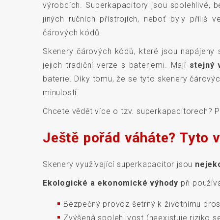
výrobcích. Superkapacitory jsou spolehlivé, 
jiných ručních přístrojích, neboť byly příliš
čárových kódů.
Skenery čárových kódů, které jsou napájeny s
jejich tradiční verze s bateriemi. Mají
stejný
baterie. Díky tomu, že se tyto skenery čárovýc
minulostí.
Chcete vědět více o tzv. superkapacitorech? 
Ještě pořád váháte? Tyto 
Skenery využívající superkapacitor jsou
nejeko
Ekologické a ekonomické výhody
při použív
Bezpečný provoz šetrný k životnímu pros
Zvýšená spolehlivost (neexistuje riziko se