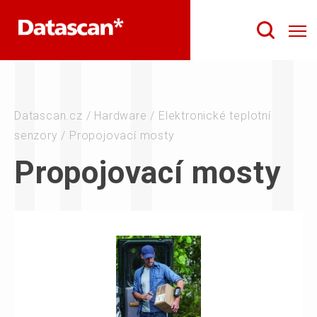
Datascan.cz
/
Hardware
/
Elektronické teplotní
senzory
/
Propojovací mosty
Propojovací mosty