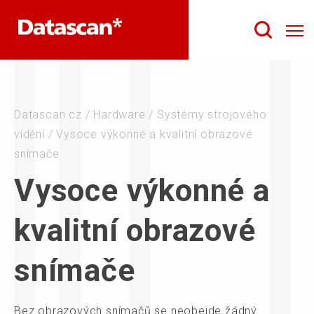
Datascan.cz
/
Hardware
/
Systémy strojového
vidění
/
Vysoce výkonné a kvalitní obrazové
snímače
Vysoce výkonné a
kvalitní obrazové
snímače
Bez obrazových snímačů se neobejde žádný