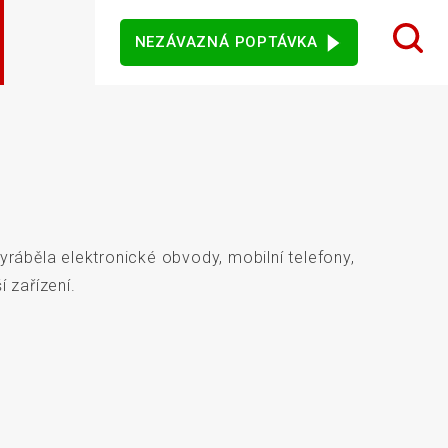
NEZÁVAZNÁ POPTÁVKA
 design karet
ý sortiment
rezentační
Dotykové monitory
Ostatní software
mače
ráběla elektronické obvody, mobilní telefony,
jového vidění
Senzory
í zařízení.
vní kiosky
Automatické měření