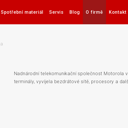
Spotřební materiál
Servis
Blog
O firmě
Kontakt
Software pro návrh, tisk a
Příslušenství k tiskárnám
Tiskárny samolepicích
Poptávka hardware
Případové studie
Videa – manuály
Software pro
Zdravotnick
Pultové p
správu etiket
štítků
karet
sní
la
Nadnárodní telekomunikační společnost Motorola vy
če
Aplikátory etiket
Systémy stro
terminály, vyvíjela bezdrátové sítě, procesory a dalš
Elektronické teplotní
Interakti