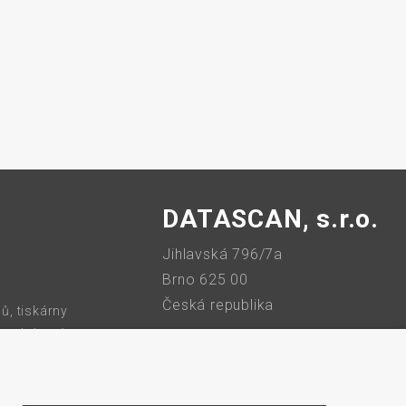
rozměrů
DATASCAN, s.r.o.
Jihlavská 796/7a
Brno 625 00
Česká republika
ů, tiskárny
 bezdrátové
IČO: 47906839
tiskárny,
DIČ: CZ47906839