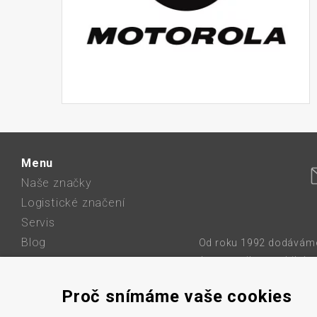
Menu
Naše značky
Logistické značení
Servis
Blog
Od roku 1992 dodáváme 
karet a etiket, mobilní 
O firmě
sítě, etikety a barvic
Kontakt
Proč snímáme vaše cookies
bezdrátové
GDPR