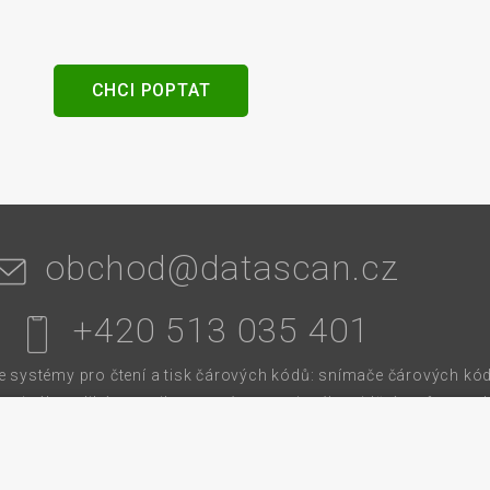
senzory
CHCI POPTAT
obchod@datascan.cz
+420 513 035 401
systémy pro čtení a tisk čárových kódů: snímače čárových kód
terminály, aplikátory etiket, systémy strojového vidění, software,
í pásky. Školíme a servisujeme. Mezi naši specializaci patří: termo
 čtečky čárových kódů, tiskárny samolepicích štítků a etiket.