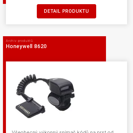
DETAIL PRODUKTU
Archiv produktů
Honeywell 8620
Všeobecný výkonný snímač kódů na prst od