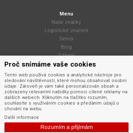
Menu
Naše značky
Logistické značení
Servis
Blog
O firmě
Proč snímáme vaše cookies
Kontakt
GDPR
Tento web používá cookies a analytické nástroje pro
Mapa stránek
sledování návštěvnosti, které mohou obsahovat osobní
údaje. Zároveň je vám také personalizován obsah a
Cookies
zobrazeny relevantní nabídky pomoci cílené reklamy na
dalších webech. Kliknutím na tlačítko rozumím,
souhlasíte s využíváním cookies a předáním údajů o
obchod@datascan.cz
chování na webu.
+420 513 035 401
Další informace
Rozumím a přijímám