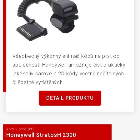
Všeobecný výkonný snímač kódů na prst od
společnosti Honeywell umožňuje číst prakticky
jakékoliv čárové a 2D kódy včetně nečitelných
či špatně vytištěných.
DETAIL PRODUKTU
Archiv produktů
Honeywell StratosH 2300