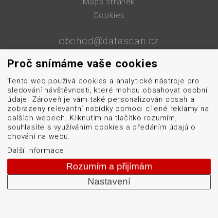
Mapa stránek
Cookies
obchod@datascan.cz
+420 513 035 401
Proč snímáme vaše cookies
Tento web používá cookies a analytické nástroje pro
sledování návštěvnosti, které mohou obsahovat osobní
Od roku 1992 dodáváme systémy pro čtení a tisk
údaje. Zároveň je vám také personalizován obsah a
čárových kódů: snímače čárových kódů, tiskárny karet
zobrazeny relevantní nabídky pomoci cílené reklamy na
a etiket, mobilní terminály, aplikátory etiket, systémy
dalších webech. Kliknutím na tlačítko rozumím,
souhlasíte s využíváním cookies a předáním údajů o
strojového vidění, software, bezdrátové sítě, etikety a
chování na webu.
barvicí pásky. Školíme a servisujeme. Mezi naši
Další informace
specializaci patří: termotiskárny, bezdrátové čtečky
Rozumím a přijímám
čárových kódů, tiskárny samolepicích štítků a etiket.
Nastavení
DATASCAN, s.r.o.
Jihlavská 796/7a