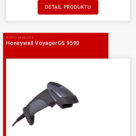
DETAIL PRODUKTU
Archiv produktů
Honeywell VoyagerGS 9590