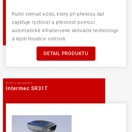
Ruční snímač kódů, který při přenosu dat
zajišťuje rychlost a přesnost pomocí
automatické infračervené aktivační technologii
a lepší hloubce ostrosti.
DETAIL PRODUKTU
Archiv produktů
Intermec SR31T