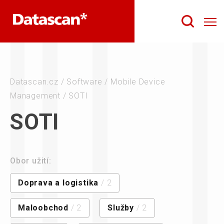
Datascan.cz
/
Software
/
Mobile Device
Management
/
SOTI
SOTI
Obor užití:
Doprava a logistika
/ 2
Maloobchod
/ 2
Služby
/ 2