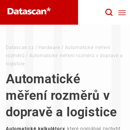
Datascan.cz
/
Hardware
/
Automatické měření
rozměrů
/
Automatické měření rozměrů v dopravě a
logistice
Automatické
měření rozměrů v
dopravě a logistice
A
utomatické kalkulátory
, které pomáhají zachytit