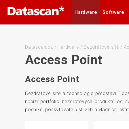
Hardware
Software
Čtečky čárových a 2D kódů
Software pro inventuru
Formulář technické
Logistické značení
Barvicí pásky
Barvící pásky
Naše značky
Mobilní terminály
Mobile Device
RMA formulář
Kariéra
Etikety
Etikety
podpory
Management
Datascan.cz
/
Hardware
/
Bezdrátové sítě
/
Ac
Access Point
Access Point
Tiskárny plastových karet
Stacionární sníma
Bezdrátové sítě a technologie představují dos
nabízí portfolio bezdrátových produktů od 
podniků, poskytovatelů služeb a vládních inst
Bezdrátové sítě
Držáky