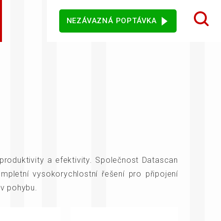
NEZÁVAZNÁ POPTÁVKA
 design karet
ý sortiment
rezentační
Dotykové monitory
Ostatní software
mače
jového vidění
Senzory
produktivity a efektivity. Společnost Datascan
letní vysokorychlostní řešení pro připojení
 v pohybu.
vní kiosky
Automatické měření