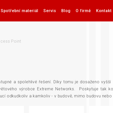
Spotřební materiál
Servis
Blog
O firmě
Kontakt
Software pro návrh, tisk a
Příslušenství k tiskárnám
Tiskárny samolepicích
Poptávka hardware
Případové studie
Videa – manuály
Software pro
Zdravotnick
Pultové p
správu etiket
štítků
karet
sní
cess Point
če
Aplikátory etiket
Systémy stro
tupné a spolehlivé řešení. Díky tomu je dosaženo vyšší 
světového výrobce Extreme Networks. Poskytuje tak komp
itucí odkudkoliv a kamkoliv - v budově, mimo budovu nebo
Elektronické teplotní
Interakti