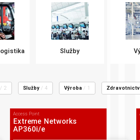
senzory
logistika
Služby
V
/ 2
Služby
/ 4
Výroba
/ 1
Zdravotnictv
Access Point
Extreme Networks
AP360i/e