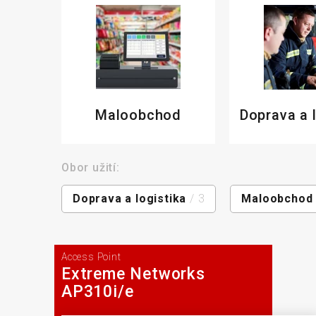
Maloobchod
Doprava a 
Obor užití:
Doprava a logistika
/ 3
Maloobchod
Access Point
Extreme Networks
AP310i/e