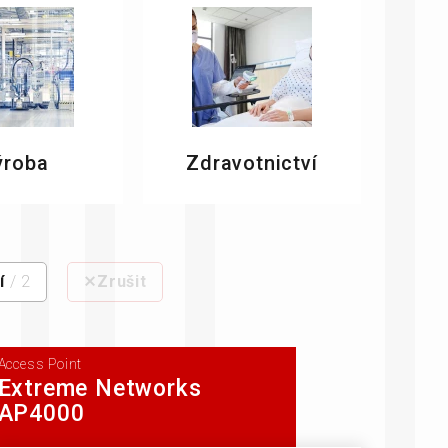
rozměrů
ýroba
Zdravotnictví
í
/ 2
⨯Zrušit
Access Point
Extreme Networks
AP4000