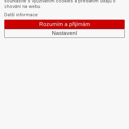
souhlasíte s využíváním cookies a předáním údajů o
Logistické značení
chování na webu.
Servis
Další informace
Blog
Rozumím a přijímám
O firmě
Nastavení
Kontakt
GDPR
Mapa stránek
Cookies
obchod@datascan.cz
+420 513 035 401
Od roku 1992 dodáváme systémy pro čtení a tisk
čárových kódů: snímače čárových kódů, tiskárny karet
a etiket, mobilní terminály, aplikátory etiket, systémy
strojového vidění, software, bezdrátové sítě, etikety a