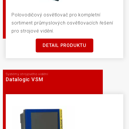
Polovodičový osvětlovač pro kompletní
sortiment průmyslových osvětlovacích řešení
pro strojové vidění.
DETAIL PRODUKTU
Systémy strojového vidění
Datalogic VSM