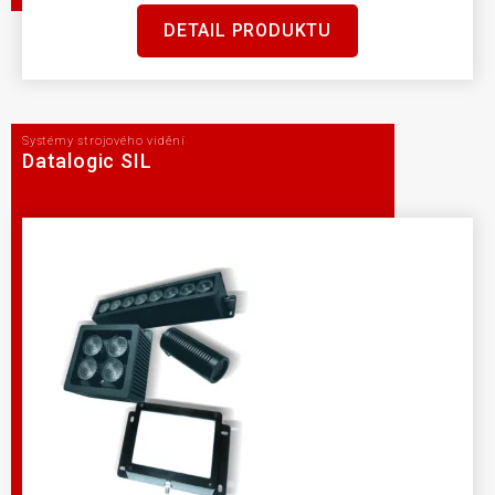
DETAIL PRODUKTU
Systémy strojového vidění
Datalogic SIL