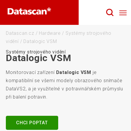
Datascan.cz
/
Hardware
/
Systémy strojového
vidění
/
Datalogic VSM
Systémy strojového vidění
Datalogic VSM
Monitorovací zařízení
Datalogic VSM
je
kompatibilní se všemi modely obrazového snímače
DataVS2, a je využitelné v potravinářském průmyslu
při balení potravin.
CHCI POPTAT