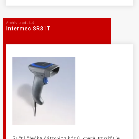
Archiv produktů
Intermec SR31T
Ruční čtečka čárových kódů, která umožňuje