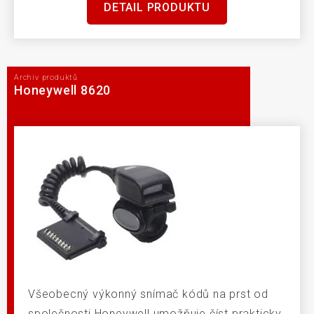
DETAIL PRODUKTU
Archiv produktů
Honeywell 8620
Všeobecný výkonný snímač kódů na prst od
společnosti Honeywell umožňuje číst prakticky