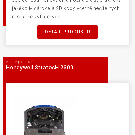
jakékoliv čárové a 2D kódy včetně nečitelných
či špatně vytištěných.
DETAIL PRODUKTU
Archiv produktů
Honeywell StratosH 2300