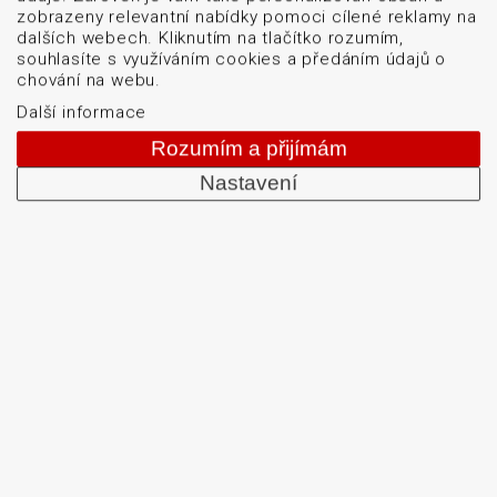
čárových kódů: snímače čárových kódů, tiskárny karet
zobrazeny relevantní nabídky pomoci cílené reklamy na
a etiket, mobilní terminály, aplikátory etiket, systémy
dalších webech. Kliknutím na tlačítko rozumím,
souhlasíte s využíváním cookies a předáním údajů o
strojového vidění, software, bezdrátové sítě, etikety a
chování na webu.
barvicí pásky. Školíme a servisujeme. Mezi naši
Další informace
specializaci patří: termotiskárny, bezdrátové čtečky
Rozumím a přijímám
čárových kódů, tiskárny samolepicích štítků a etiket.
Nastavení
DATASCAN, s.r.o.
Jihlavská 796/7a
Brno 625 00
Česká republika
IČO: 47906839
DIČ: CZ47906839
© 2026 DATASCAN, s.r.o.