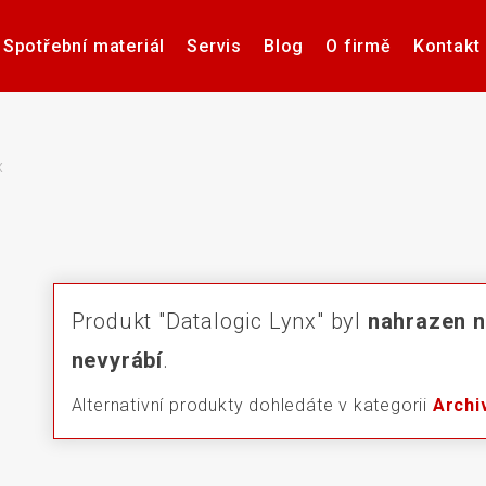
Spotřební materiál
Servis
Blog
O firmě
Kontakt
Software pro návrh, tisk a
Příslušenství k tiskárnám
Tiskárny samolepicích
Poptávka hardware
Případové studie
Videa – manuály
Software pro
Zdravotnick
Pultové p
správu etiket
štítků
karet
sní
x
če
Aplikátory etiket
Systémy stro
Produkt "Datalogic Lynx" byl
nahrazen n
nevyrábí
.
Alternativní produkty dohledáte v kategorii
Archi
Elektronické teplotní
Interakti