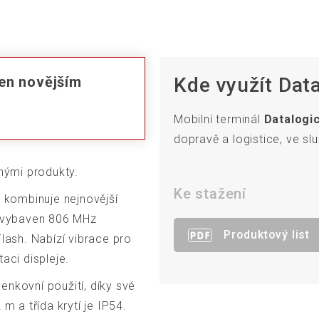
en novějším
Kde využít Dat
Mobilní terminál
Datalogic
dopravě a logistice, ve slu
inými produkty.
Ke stažení
 kombinuje nejnovější
e vybaven 806 MHz
Produktový list
ash. Nabízí vibrace pro
aci displeje.
 venkovní použití, díky své
m a třída krytí je IP54.