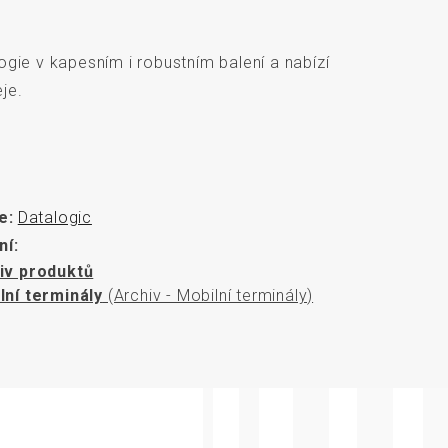
rozměrů
ogie v kapesním i robustním balení a nabízí
je.
e:
Datalogic
ní:
iv produktů
lní terminály
(Archiv - Mobilní terminály)