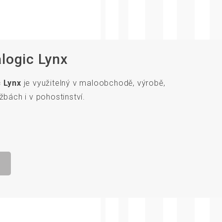
alogic Lynx
 Lynx
je využitelný v maloobchodě, výrobě,
žbách i v pohostinství.