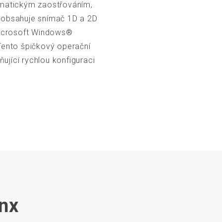
omatickým zaostřováním,
obsahuje snímač 1D a 2D
Microsoft Windows®
Tento špičkový operační
jící rychlou konfiguraci
ynx