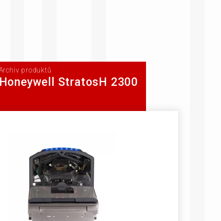
Archiv produktů
Honeywell StratosH 2300