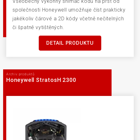
Všeobecný výkonný snímač kódů na prst od
společnosti Honeywell umožňuje číst prakticky
jakékoliv čárové a 2D kódy včetně nečitelných
či špatně vytištěných.
DETAIL PRODUKTU
Archiv produktů
Honeywell StratosH 2300