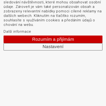
sledování návštěvnosti, které mohou obsahovat osobní
Od roku 1992 dodáváme systémy pro čtení a tisk
údaje. Zároveň je vám také personalizován obsah a
čárových kódů: snímače čárových kódů, tiskárny karet
zobrazeny relevantní nabídky pomoci cílené reklamy na
a etiket, mobilní terminály, aplikátory etiket, systémy
dalších webech. Kliknutím na tlačítko rozumím,
souhlasíte s využíváním cookies a předáním údajů o
strojového vidění, software, bezdrátové sítě, etikety a
chování na webu.
barvicí pásky. Školíme a servisujeme. Mezi naši
Další informace
specializaci patří: termotiskárny, bezdrátové čtečky
Rozumím a přijímám
čárových kódů, tiskárny samolepicích štítků a etiket.
Nastavení
DATASCAN, s.r.o.
Jihlavská 796/7a
Brno 625 00
Česká republika
IČO: 47906839
DIČ: CZ47906839