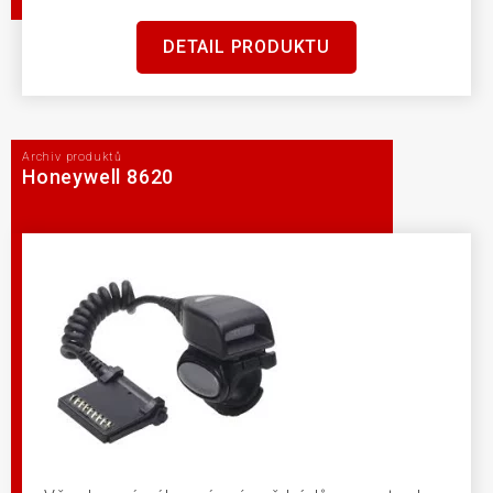
DETAIL PRODUKTU
Archiv produktů
Honeywell 8620