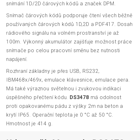
snímání 1D/2D čárových kódů a značek DPM.
Snímač čárových kódů podporuje čtení všech běžně
používaných čárových kódů 1D,2D a PDF417. Dosah
rádiového signálu na volném prostranství je až
100m. Výkonný akumulátor zajišťuje možnost práce
snímače po celou pracovní směnu bez nutnosti
napájení.
Rozhraní základny je přes USB, RS232,
IBM468x/469x, emulace klávesnice, emulace pera.
Má také výraznou světelnou i zvukovou indikaci
úspěšného přečtení kódu.
DS3478
má odolnost
proti opakovanému pádu z výšky 2m na beton a
krytí IP65. Operační teplota je 0 °C až 50 °C.
Hmotnost je 414 g.