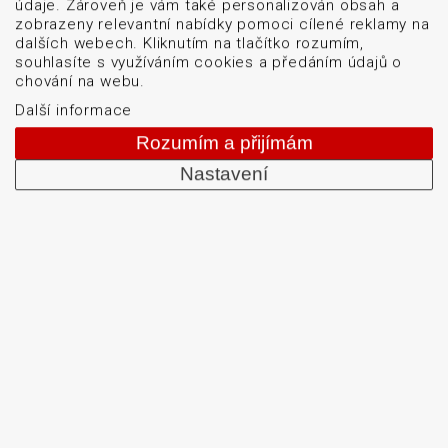
údaje. Zároveň je vám také personalizován obsah a
Cookies
zobrazeny relevantní nabídky pomoci cílené reklamy na
dalších webech. Kliknutím na tlačítko rozumím,
souhlasíte s využíváním cookies a předáním údajů o
obchod@datascan.cz
chování na webu.
+420 513 035 401
Další informace
Rozumím a přijímám
Nastavení
Od roku 1992 dodáváme systémy pro čtení a tisk
čárových kódů: snímače čárových kódů, tiskárny karet
a etiket, mobilní terminály, aplikátory etiket, systémy
strojového vidění, software, bezdrátové sítě, etikety a
barvicí pásky. Školíme a servisujeme. Mezi naši
specializaci patří: termotiskárny, bezdrátové čtečky
čárových kódů, tiskárny samolepicích štítků a etiket.
DATASCAN, s.r.o.
Jihlavská 796/7a
Brno 625 00