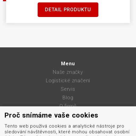
DETAIL PRODUKTU
Menu
Naše značky
Logistické značení
Servis
Blog
O firmě
Proč snímáme vaše cookies
Kontakt
GDPR
Tento web používá cookies a analytické nástroje pro
Mapa stránek
sledování návštěvnosti, které mohou obsahovat osobní