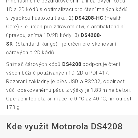
mnohasměrné bezdrátové snímání čárových kódů
1D a 2D kódů s optimalizací pro čtení malých kódů
s vysokou hustotou tisku. 2)
DS4208-HC
(Health
Care) - je určen pro zdravotnictví, s antibakteriální
úpravou, snímá 1D/2D kódy. 3)
DS4208-
SR
(Standard Range) - je určen pro skenování
čárových a 2D kódů.
Snímač čárových kódů
DS4208
podporuje čtení
všech běžně používaných 1D, 2D a PDF417.
Rozhraní základny je přes USB a RS232
,
odolnost
vůči opakovanému pádu z výšky je 1,83 m na beton.
Operační teplota snímače je 0 °C až 40 °C, hmotnost
173 g.
Kde využít Motorola DS4208