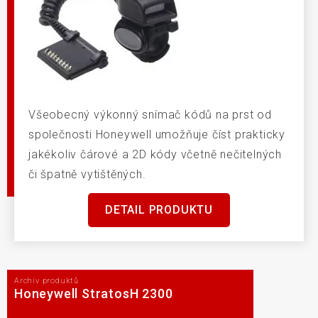
Všeobecný výkonný snímač kódů na prst od
společnosti Honeywell umožňuje číst prakticky
jakékoliv čárové a 2D kódy včetně nečitelných
či špatně vytištěných.
DETAIL PRODUKTU
Archiv produktů
Honeywell StratosH 2300