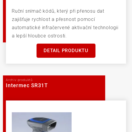
Ruční snímač kódů, který při přenosu dat
zajišťuje rychlost a přesnost pomocí
automatické infračervené aktivační technologii
a lepší hloubce ostrosti.
DETAIL PRODUKTU
Archiv produktů
Intermec SR31T