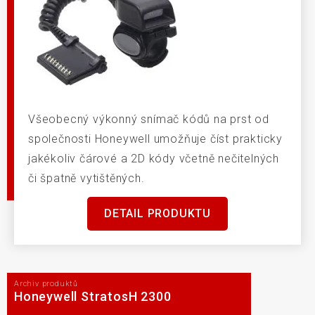
Všeobecný výkonný snímač kódů na prst od
společnosti Honeywell umožňuje číst prakticky
jakékoliv čárové a 2D kódy včetně nečitelných
či špatně vytištěných.
DETAIL PRODUKTU
Archiv produktů
Honeywell StratosH 2300