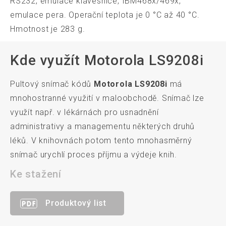
RS232, emulace klávesnice, IBM468x/469x,
emulace pera. Operační teplota je 0 °C až 40 °C.
Hmotnost je 283 g.
Kde využít Motorola LS9208i
Pultový snímač kódů
Motorola LS9208i
má
mnohostranné využití v maloobchodě. Snímač lze
využít např. v lékárnách pro usnadnění
administrativy a managementu některých druhů
léků. V knihovnách potom tento mnohasměrný
snímač urychlí proces příjmu a výdeje knih.
Ke stažení
Produktový list