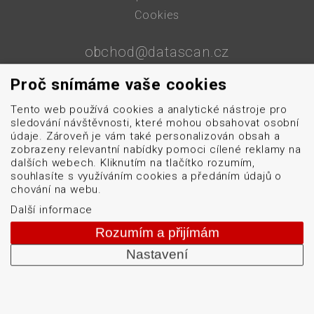
Cookies
obchod@datascan.cz
+420 513 035 401
Proč snímáme vaše cookies
Tento web používá cookies a analytické nástroje pro
sledování návštěvnosti, které mohou obsahovat osobní
Od roku 1992 dodáváme systémy pro čtení a tisk
údaje. Zároveň je vám také personalizován obsah a
čárových kódů: snímače čárových kódů, tiskárny karet
zobrazeny relevantní nabídky pomoci cílené reklamy na
a etiket, mobilní terminály, aplikátory etiket, systémy
dalších webech. Kliknutím na tlačítko rozumím,
souhlasíte s využíváním cookies a předáním údajů o
strojového vidění, software, bezdrátové sítě, etikety a
chování na webu.
barvicí pásky. Školíme a servisujeme. Mezi naši
Další informace
specializaci patří: termotiskárny, bezdrátové čtečky
Rozumím a přijímám
čárových kódů, tiskárny samolepicích štítků a etiket.
Nastavení
DATASCAN, s.r.o.
Jihlavská 796/7a