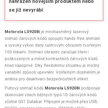
nahrazen novějším produktem nebo
se již nevyrábí
.
Motorola LS9208i
je mnohasměrný laserový
snímač čárových kódů spojující hands-free snímání
a vysoký výkon daný rastrovým obrazem tvořeným
100 linkami. Snímací obrazec zaručuje čtení i
poškozených a méně kontrastních čárových kódů
hned napoprvé. Díky flexibilnímu stojánku je možný
variabilní způsob upevnění. Volitelným doplněním je
anténa pro deaktivaci bezpečnostních etiket.
Pultový snímač kódů
Motorola LS9208i
podporuje
skenování všech běžných typů 1D čárových kódů
včetně GS1 Databar. Připojení je možné přes USB,