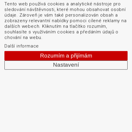
Tento web používá cookies a analytické nástroje pro
sledování návštěvnosti, které mohou obsahovat osobní
Od roku 1992 dodáváme systémy pro čtení a tisk
údaje. Zároveň je vám také personalizován obsah a
čárových kódů: snímače čárových kódů, tiskárny karet
zobrazeny relevantní nabídky pomoci cílené reklamy na
a etiket, mobilní terminály, aplikátory etiket, systémy
dalších webech. Kliknutím na tlačítko rozumím,
souhlasíte s využíváním cookies a předáním údajů o
strojového vidění, software, bezdrátové sítě, etikety a
chování na webu.
barvicí pásky. Školíme a servisujeme. Mezi naši
Další informace
specializaci patří: termotiskárny, bezdrátové čtečky
Rozumím a přijímám
čárových kódů, tiskárny samolepicích štítků a etiket.
Nastavení
DATASCAN, s.r.o.
Jihlavská 796/7a
Brno 625 00
Česká republika
IČO: 47906839
DIČ: CZ47906839