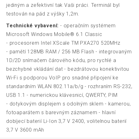
jediným a zefektivní tak Vaši práci. Terminál byl
testován na pád z výšky 1,2m.
Technické vybavení:
- operačním systémem
Microsoft Windows Mobile® 6.1 Classic
- procesorem Intel XScale TM PXA270 520MHz
- pamětí 128MB RAM / 256 MB Flash - integrovaným
1D/2D snímačem čárového kódu, pro rychlé a
bezchybné vkládání dat - bezdrátovou konektivitou
Wi-Fi s podporou VoIP pro snadné připojení ke
standardním WLAN 802.11a/b/g - rozhraním RS-232,
USB 1.1 - numerickou klávesnicí, QWERTY, PIM
- dotykovým displejem s odolným sklem - kamerou,
fotoaparátem s barevným záznamem - hlavní
dobíjecí baterií Li-Ion 3,7 V 2400, volitelnou baterií
3,7 V 3600 mAh