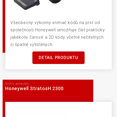
Všeobecný výkonný snímač kódů na prst od
společnosti Honeywell umožňuje číst prakticky
jakékoliv čárové a 2D kódy včetně nečitelných
či špatně vytištěných.
DETAIL PRODUKTU
Archiv produktů
Honeywell StratosH 2300