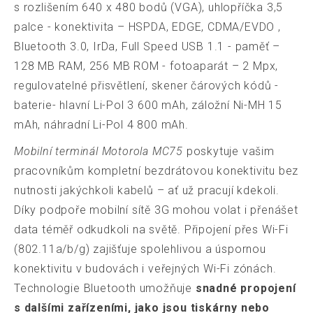
s rozlišením 640 x 480 bodů (VGA), uhlopříčka 3,5
palce - konektivita – HSPDA, EDGE, CDMA/EVDO ,
Bluetooth 3.0, IrDa, Full Speed USB 1.1 - paměť –
128 MB RAM, 256 MB ROM - fotoaparát – 2 Mpx,
regulovatelné přisvětlení, skener čárových kódů -
baterie- hlavní Li-Pol 3 600 mAh, záložní Ni-MH 15
mAh, náhradní Li-Pol 4 800 mAh.
Mobilní terminál Motorola MC75
poskytuje vašim
pracovníkům kompletní bezdrátovou konektivitu bez
nutnosti jakýchkoli kabelů – ať už pracují kdekoli.
Díky podpoře mobilní sítě 3G mohou volat i přenášet
data téměř odkudkoli na světě. Připojení přes Wi-Fi
(802.11a/b/g) zajišťuje spolehlivou a úspornou
konektivitu v budovách i veřejných Wi-Fi zónách.
Technologie Bluetooth umožňuje
snadné propojení
s dalšími zařízeními, jako jsou tiskárny nebo