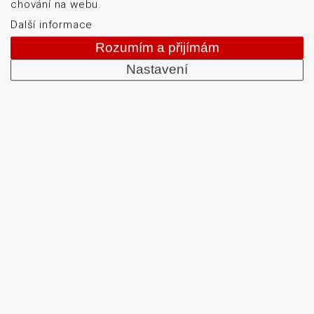
chování na webu.
+420 513 035 401
Další informace
Rozumím a přijímám
Nastavení
Od roku 1992 dodáváme systémy pro čtení a tisk
čárových kódů: snímače čárových kódů, tiskárny karet
a etiket, mobilní terminály, aplikátory etiket, systémy
strojového vidění, software, bezdrátové sítě, etikety a
barvicí pásky. Školíme a servisujeme. Mezi naši
specializaci patří: termotiskárny, bezdrátové čtečky
čárových kódů, tiskárny samolepicích štítků a etiket.
DATASCAN, s.r.o.
Jihlavská 796/7a
Brno 625 00
Česká republika
IČO: 47906839