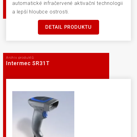
automatické infračervené aktivační technologii
a lepší hloubce ostrosti.
DETAIL PRODUKTU
Archiv produktů
Intermec SR31T