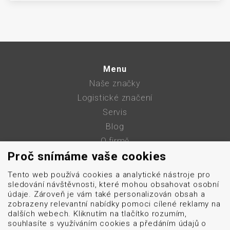
Menu
Naše značky
Logistické značení
Servis
Blog
O firmě
Proč snímáme vaše cookies
Kontakt
GDPR
Tento web používá cookies a analytické nástroje pro
Mapa stránek
sledování návštěvnosti, které mohou obsahovat osobní
údaje. Zároveň je vám také personalizován obsah a
Cookies
zobrazeny relevantní nabídky pomoci cílené reklamy na
dalších webech. Kliknutím na tlačítko rozumím,
souhlasíte s využíváním cookies a předáním údajů o
obchod@datascan.cz