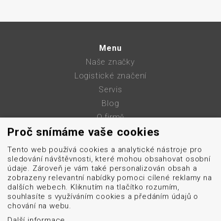
Menu
Naše značky
Logistické značení
Servis
Blog
O firmě
Proč snímáme vaše cookies
Kontakt
GDPR
Tento web používá cookies a analytické nástroje pro
Mapa stránek
sledování návštěvnosti, které mohou obsahovat osobní
údaje. Zároveň je vám také personalizován obsah a
Cookies
zobrazeny relevantní nabídky pomoci cílené reklamy na
dalších webech. Kliknutím na tlačítko rozumím,
souhlasíte s využíváním cookies a předáním údajů o
obchod@datascan.cz
chování na webu.
+420 513 035 401
Další informace