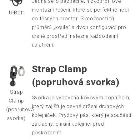
Jedná se o bezpečné, nízkoprofilové
montážní řešení, které se perfektně hodí
U-Bolt
do těsných prostor. S možností tří
průměrů „koule“ a dvou konfigurací pro
drsné prostředí nalezne každodenní
uplatnění.
Strap Clamp
(popruhová svorka)
Strap
Svorka je vybavena kovovým popruhem,
Clamp
který zajišťuje pevné držení druhových
(popruhová
kolejniček. Pryžový pás, který je součástí
svorka)
základny, chrání kolejnici před
poškozením.