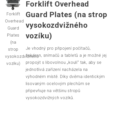
Forklift Overhead
Guard Plates (na strop
Forklift
Overhead
vysokozdvižného
Guard
vozíku)
Plates
(na
Je vhodný pro připojení počítačů,
strop
tiskáren, snímačů a tabletů a je možné jej
vysokozdvižného
propojit s libovolnou „koulí“ tak, aby se
vozíku)
jednotlivá zařízení nacházela na
výhodném místě. Díky dvěma identickým
lisovaným ocelovým plechům se
připevňuje na většinu stropů
vysokozdvižných vozíků.