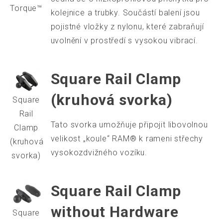
Torque™
kolejnice a trubky. Součástí balení jsou
pojistné vložky z nylonu, které zabraňují
uvolnění v prostředí s vysokou vibrací.
Square Rail Clamp
(kruhová svorka)
Square
Rail
Tato svorka umožňuje připojit libovolnou
Clamp
velikost „koule“ RAM® k rameni střechy
(kruhová
vysokozdvižného vozíku.
svorka)
Square Rail Clamp
without Hardware
Square