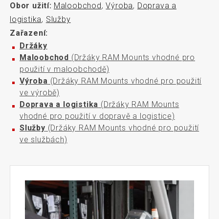
Obor užití:
Maloobchod
,
Výroba
,
Doprava a
logistika
,
Služby
Zařazení:
Držáky
Maloobchod
(Držáky RAM Mounts vhodné pro
použití v maloobchodě)
Výroba
(Držáky RAM Mounts vhodné pro použití
ve výrobě)
Doprava a logistika
(Držáky RAM Mounts
vhodné pro použití v dopravě a logistice)
Služby
(Držáky RAM Mounts vhodné pro použití
ve službách)