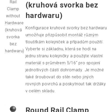
Rail
(kruhová svorka bez
Clamp
hardwaru)
without
Hardware
Konfigurace kruhové svorky bez hardwaru
(kruhová
umožňuje přizpůsobit montáž různým
svorka
tloušťkám kolejniček a případům použití.
bez
Vyberte si základnu, která se hodí na
hardwaru)
jednu stranu kolejničky a použijte vlastní
materiál s průměrem 5/16" pro spojení
jednotlivých částí dohromady. Je možné
také šroubovat do stěn nebo jiných
rovných povrchů a poskytnout tak držáky
v celém skladu.
Round Rail Clamp