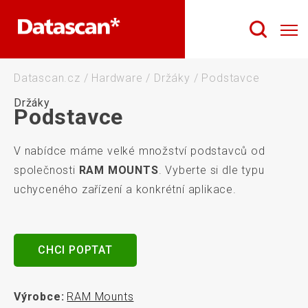
Datascan.cz
/
Hardware
/
Držáky
/
Podstavce
Držáky
Podstavce
V nabídce máme velké množství podstavců od
společnosti
RAM MOUNTS
. Vyberte si dle typu
uchyceného zařízení a konkrétní aplikace.
CHCI POPTAT
Výrobce:
RAM Mounts