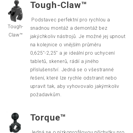
Tough-Claw™
Podstavec perfektní pro rychlou a
Tough-
snadnou montáž a demontáž bez
Claw™
jakýchkoliv nástrojů. Je možné jej upnout
na kolejnice o vnějším průměru
0,625"-2,25" a je ideální pro uchycení
tabletů, skenerů, rádií a jiného
příslušenství. Jedná se o všestranné
řešení, které lze rychle odstranit nebo
upravit tak, aby vyhovovalo jakýmkoliv
požadavkům.
Torque™
Jedná se o nízkoprofilovou příchytku pro