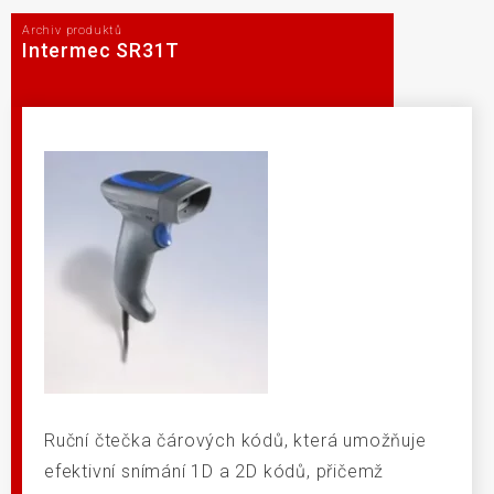
Archiv produktů
Intermec SR31T
Ruční čtečka čárových kódů, která umožňuje
efektivní snímání 1D a 2D kódů, přičemž