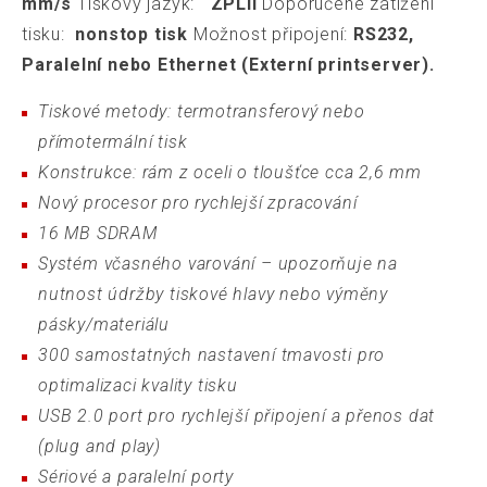
mm/s
Tiskový jazyk:
ZPLII
Doporučené zatížení
tisku:
nonstop tisk
Možnost připojení:
RS232,
Paralelní nebo Ethernet (Externí printserver).
Tiskové metody: termotransferový nebo
přímotermální tisk
Konstrukce: rám z oceli o tloušťce cca 2,6 mm
Nový procesor pro rychlejší zpracování
16 MB SDRAM
Systém včasného varování – upozorňuje na
nutnost údržby tiskové hlavy nebo výměny
pásky/materiálu
300 samostatných nastavení tmavosti pro
optimalizaci kvality tisku
USB 2.0 port pro rychlejší připojení a přenos dat
(plug and play)
Sériové a paralelní porty