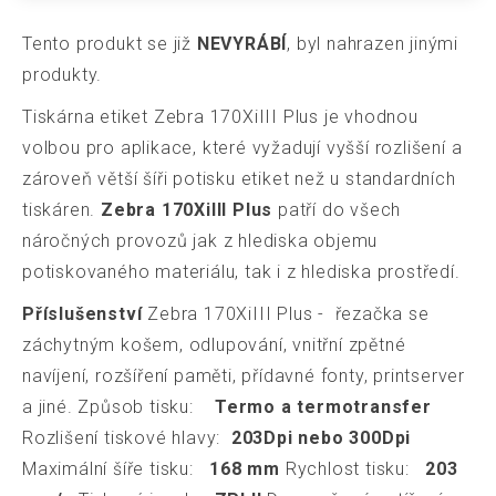
Tento produkt se již
NEVYRÁBÍ
, byl nahrazen jinými
produkty.
Tiskárna etiket Zebra 170XiIII Plus je vhodnou
volbou pro aplikace, které vyžadují vyšší rozlišení a
zároveň větší šíři potisku etiket než u standardních
tiskáren.
Zebra 170XiIII Plus
patří do všech
náročných provozů jak z hlediska objemu
potiskovaného materiálu, tak i z hlediska prostředí.
Příslušenství
Zebra 170XiIII Plus - řezačka se
záchytným košem, odlupování, vnitřní zpětné
navíjení, rozšíření paměti, přídavné fonty, printserver
a jiné. Způsob tisku:
Termo a termotransfer
Rozlišení tiskové hlavy:
203Dpi nebo 300Dpi
Maximální šíře tisku:
168 mm
Rychlost tisku:
203