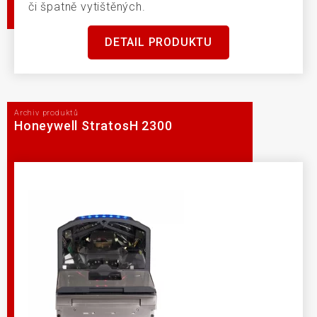
či špatně vytištěných.
DETAIL PRODUKTU
Archiv produktů
Honeywell StratosH 2300