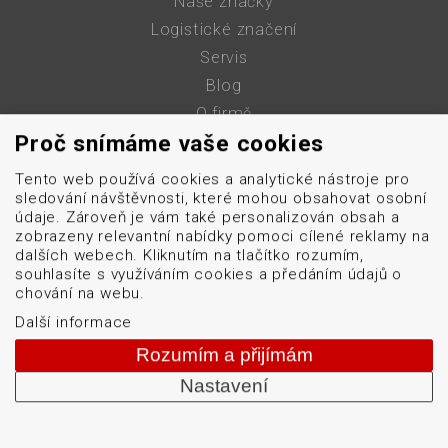
Naše značky
Logistické značení
Servis
Blog
O firmě
Proč snímáme vaše cookies
Kontakt
GDPR
Tento web používá cookies a analytické nástroje pro
Mapa stránek
sledování návštěvnosti, které mohou obsahovat osobní
údaje. Zároveň je vám také personalizován obsah a
Cookies
zobrazeny relevantní nabídky pomoci cílené reklamy na
dalších webech. Kliknutím na tlačítko rozumím,
souhlasíte s využíváním cookies a předáním údajů o
obchod@datascan.cz
chování na webu.
+420 513 035 401
Další informace
Rozumím a přijímám
Nastavení
Od roku 1992 dodáváme systémy pro čtení a tisk
čárových kódů: snímače čárových kódů, tiskárny karet
a etiket, mobilní terminály, aplikátory etiket, systémy