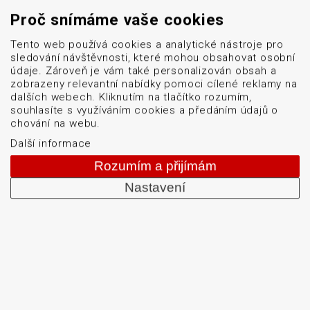
+420 513 035 401
Proč snímáme vaše cookies
Tento web používá cookies a analytické nástroje pro
sledování návštěvnosti, které mohou obsahovat osobní
Od roku 1992 dodáváme systémy pro čtení a tisk
údaje. Zároveň je vám také personalizován obsah a
čárových kódů: snímače čárových kódů, tiskárny karet
zobrazeny relevantní nabídky pomoci cílené reklamy na
a etiket, mobilní terminály, aplikátory etiket, systémy
dalších webech. Kliknutím na tlačítko rozumím,
souhlasíte s využíváním cookies a předáním údajů o
strojového vidění, software, bezdrátové sítě, etikety a
chování na webu.
barvicí pásky. Školíme a servisujeme. Mezi naši
Další informace
specializaci patří: termotiskárny, bezdrátové čtečky
Rozumím a přijímám
čárových kódů, tiskárny samolepicích štítků a etiket.
Nastavení
DATASCAN, s.r.o.
Jihlavská 796/7a
Brno 625 00
Česká republika
IČO: 47906839