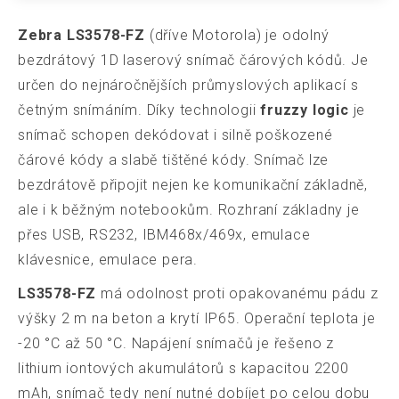
Zebra LS3578-FZ
(dříve Motorola) je odolný
bezdrátový 1D laserový snímač čárových kódů. Je
určen do nejnáročnějších průmyslových aplikací s
četným snímáním. Díky technologii
fruzzy logic
je
snímač schopen dekódovat i silně poškozené
čárové kódy a slabě tištěné kódy. Snímač lze
bezdrátově připojit nejen ke komunikační základně,
ale i k běžným notebookům. Rozhraní základny je
přes USB, RS232, IBM468x/469x, emulace
klávesnice, emulace pera.
LS3578-FZ
má odolnost proti opakovanému pádu z
výšky 2 m na beton a krytí IP65. Operační teplota je
-20 °C až 50 °C. Napájení snímačů je řešeno z
lithium iontových akumulátorů s kapacitou 2200
mAh, snímač tedy není nutné dobíjet po celou dobu