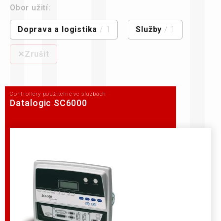
Obor užití:
Doprava a logistika
/ 1
Služby
/ 1
⨯Zrušit
Controllery použitelné ve službách
Datalogic SC6000