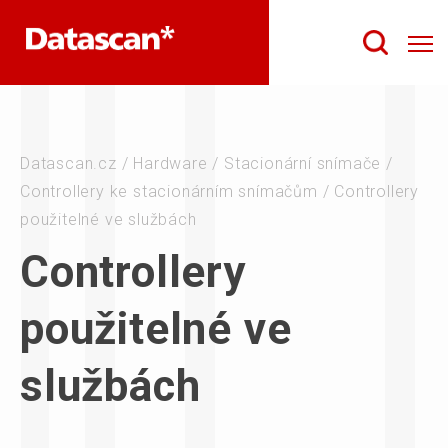
Datascan.cz
/
Hardware
/
Stacionární snímače
/
Controllery ke stacionárním snímačům
/
Controllery
použitelné ve službách
Controllery
použitelné ve
službách