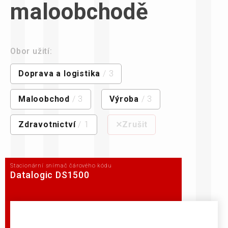
maloobchodě
Obor užití:
Doprava a logistika
/ 3
Maloobchod
/ 3
Výroba
/ 3
Zdravotnictví
/ 1
⨯Zrušit
Stacionární snímač čárového kódu
Datalogic DS1500