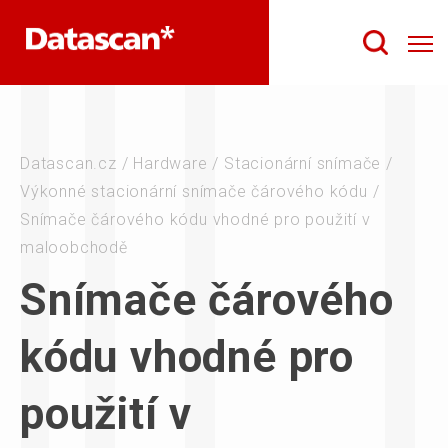
Datascan.cz
/
Hardware
/
Stacionární snímače
/
Výkonné stacionární snímače čárového kódu
/
Snímače čárového kódu vhodné pro použití v
maloobchodě
Snímače čárového
kódu vhodné pro
použití v