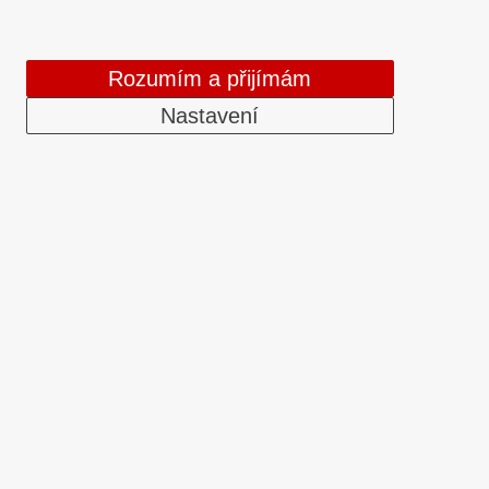
Rozumím a přijímám
Nastavení
DATASCAN, s.r.o.
Jihlavská 796/7a
Brno 625 00
Česká republika
ů, tiskárny
 bezdrátové
IČO: 47906839
tiskárny,
DIČ: CZ47906839