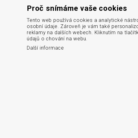
Proč snímáme vaše cookies
Tento web používá cookies a analytické nástr
osobní údaje. Zároveň je vám také personaliz
reklamy na dalších webech. Kliknutím na tlačí
údajů o chování na webu.
Další informace
Menu
Naše značky
Logistické značení
Servis
Blog
Od roku 1992 dodáváme 
karet a etiket, mobilní 
O firmě
sítě, etikety a barvic
Kontakt
bezdrátové
GDPR