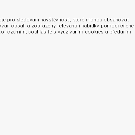
oje pro sledování návštěvnosti, které mohou obsahovat
ován obsah a zobrazeny relevantní nabídky pomoci cílené
tko rozumím, souhlasíte s využíváním cookies a předáním
obchod@datascan.cz
+420 513 035 401
systémy pro čtení a tisk čárových kódů: snímače čárových kód
terminály, aplikátory etiket, systémy strojového vidění, software,
í pásky. Školíme a servisujeme. Mezi naši specializaci patří: termo
 čtečky čárových kódů, tiskárny samolepicích štítků a etiket.