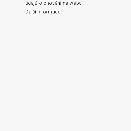
údajů o chování na webu.
Další informace
Menu
Naše značky
Logistické značení
Servis
Blog
Od roku 1992 dodáváme 
karet a etiket, mobilní 
O firmě
sítě, etikety a barvic
Kontakt
bezdrátové
GDPR
Mapa stránek
Cookies