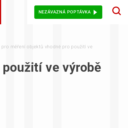
NEZÁVAZNÁ POPTÁVKA
 design karet
ý sortiment
rezentační
Dotykové monitory
Ostatní software
mače
pro měření objektů vhodné pro použití ve
použití ve výrobě
jového vidění
Senzory
vní kiosky
Automatické měření