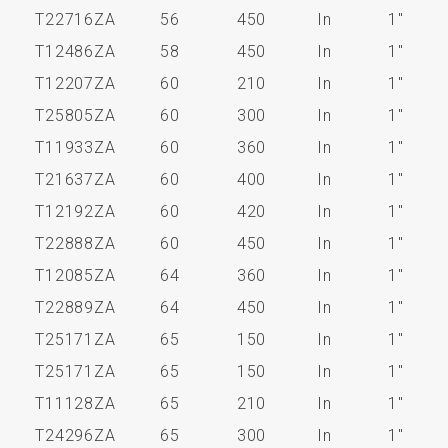
T22716ZA
56
450
In
1"
T12486ZA
58
450
In
1"
T12207ZA
60
210
In
1"
T25805ZA
60
300
In
1"
T11933ZA
60
360
In
1"
T21637ZA
60
400
In
1"
T12192ZA
60
420
In
1"
T22888ZA
60
450
In
1"
T12085ZA
64
360
In
1"
T22889ZA
64
450
In
1"
T25171ZA
65
150
In
1"
T25171ZA
65
150
In
1"
T11128ZA
65
210
In
1"
T24296ZA
65
300
In
1"