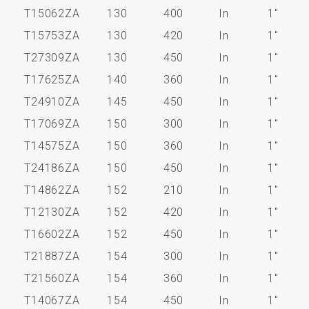
T15062ZA
130
400
In
1"
T15753ZA
130
420
In
1"
T27309ZA
130
450
In
1"
T17625ZA
140
360
In
1"
T24910ZA
145
450
In
1"
T17069ZA
150
300
In
1"
T14575ZA
150
360
In
1"
T24186ZA
150
450
In
1"
T14862ZA
152
210
In
1"
T12130ZA
152
420
In
1"
T16602ZA
152
450
In
1"
T21887ZA
154
300
In
1"
T21560ZA
154
360
In
1"
T14067ZA
154
450
In
1"