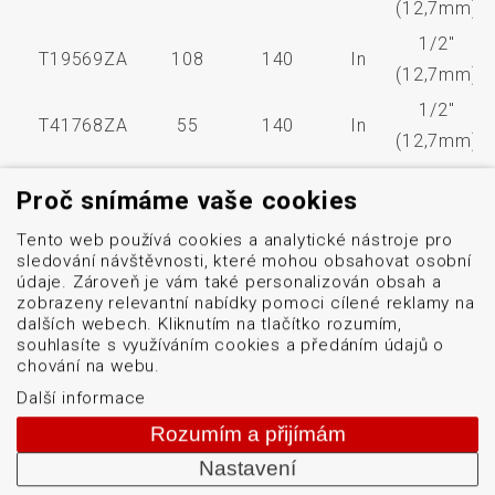
(12,7mm)
1/2"
T19569ZA
108
140
In
(12,7mm)
1/2"
T41768ZA
55
140
In
(12,7mm)
1/2"
TS2110ZA
56
100
Out
Proč snímáme vaše cookies
(12,7mm)
Tento web používá cookies a analytické nástroje pro
1/2"
T40951ZA
65
100
Out
sledování návštěvnosti, které mohou obsahovat osobní
(12,7mm)
údaje. Zároveň je vám také personalizován obsah a
zobrazeny relevantní nabídky pomoci cílené reklamy na
1/2"
dalších webech. Kliknutím na tlačítko rozumím,
TS2006ZA
76
100
Out
(12,7mm)
souhlasíte s využíváním cookies a předáním údajů o
chování na webu.
1/2"
TS2005ZA
83
100
Out
Další informace
(12,7mm)
Rozumím a přijímám
1/2"
TS1987ZA
110
100
Out
Nastavení
(12,7mm)