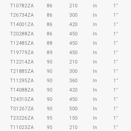
T10782ZA
86
210
In
1"
T26734ZA
86
300
In
1"
T14001ZA
86
420
In
1"
T20288ZA
86
450
In
1"
T12485ZA
88
450
In
1"
T19779ZA
89
450
In
1"
T12214ZA
90
210
In
1"
T21885ZA
90
300
In
1"
T11295ZA
90
360
In
1"
T14088ZA
90
420
In
1"
T24310ZA
90
450
In
1"
TS1267ZA
90
500
In
1"
T23226ZA
95
150
In
1"
T11023ZA
95
210
In
1"