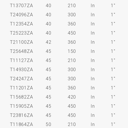
T13707ZA
40
210
In
1"
T24096ZA
40
300
In
1"
T12354ZA
40
360
In
1"
T25223ZA
40
450
In
1"
T21100ZA
42
360
In
1"
T25648ZA
45
150
In
1"
T11127ZA
45
210
In
1"
T14930ZA
45
300
In
1"
T24247ZA
45
300
In
1"
T11201ZA
45
360
In
1"
T15682ZA
45
420
In
1"
T15905ZA
45
450
In
1"
T23816ZA
45
450
In
1"
T11864ZA
50
210
In
1"