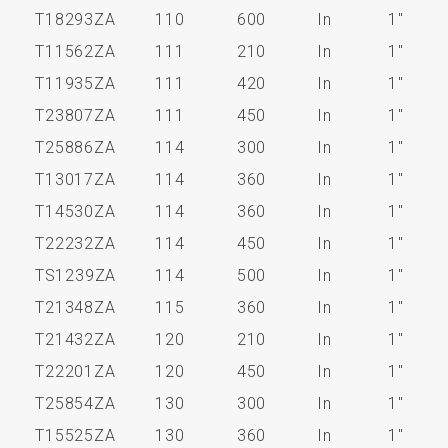
T18293ZA
110
600
In
1"
T11562ZA
111
210
In
1"
T11935ZA
111
420
In
1"
T23807ZA
111
450
In
1"
T25886ZA
114
300
In
1"
T13017ZA
114
360
In
1"
T14530ZA
114
360
In
1"
T22232ZA
114
450
In
1"
TS1239ZA
114
500
In
1"
T21348ZA
115
360
In
1"
T21432ZA
120
210
In
1"
T22201ZA
120
450
In
1"
T25854ZA
130
300
In
1"
T15525ZA
130
360
In
1"