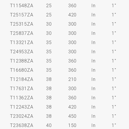
T11548ZA
25
360
In
1"
T25157ZA
25
420
In
1"
T25315ZA
30
300
In
1"
T25837ZA
30
300
In
1"
T13321ZA
35
300
In
1"
T24953ZA
35
300
In
1"
T12388ZA
35
360
In
1"
T16680ZA
35
360
In
1"
T12184ZA
38
210
In
1"
T17631ZA
38
300
In
1"
T11362ZA
38
360
In
1"
T12243ZA
38
420
In
1"
T23024ZA
38
450
In
1"
T23638ZA
40
150
In
1"