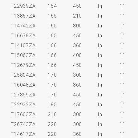
T22939ZA
154
450
In
1"
T13857ZA
165
210
In
1"
T14742ZA
165
300
In
1"
T16678ZA
165
450
In
1"
T14107ZA
166
360
In
1"
T15063ZA
166
400
In
1"
T12679ZA
166
450
In
1"
T25804ZA
170
300
In
1"
T16048ZA
170
360
In
1"
T27359ZA
170
450
In
1"
T22932ZA
185
450
In
1"
T17603ZA
210
300
In
1"
T26743ZA
220
300
In
1"
T14617ZA
220
360
In
1"