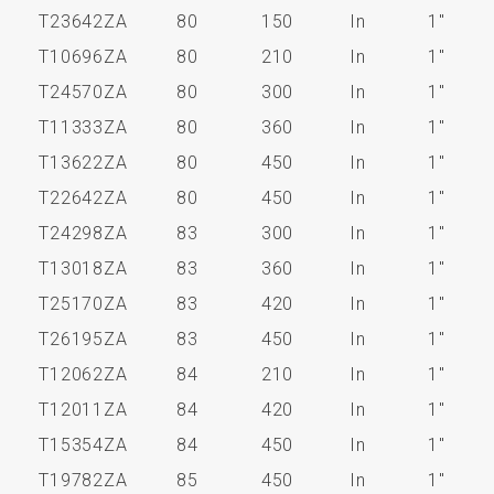
T23642ZA
80
150
In
1"
T10696ZA
80
210
In
1"
T24570ZA
80
300
In
1"
T11333ZA
80
360
In
1"
T13622ZA
80
450
In
1"
T22642ZA
80
450
In
1"
T24298ZA
83
300
In
1"
T13018ZA
83
360
In
1"
T25170ZA
83
420
In
1"
T26195ZA
83
450
In
1"
T12062ZA
84
210
In
1"
T12011ZA
84
420
In
1"
T15354ZA
84
450
In
1"
T19782ZA
85
450
In
1"