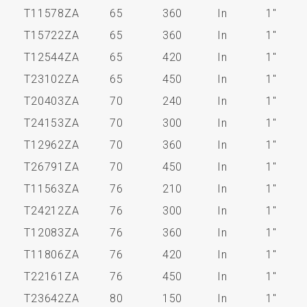
T11578ZA
65
360
In
1"
T15722ZA
65
360
In
1"
T12544ZA
65
420
In
1"
T23102ZA
65
450
In
1"
T20403ZA
70
240
In
1"
T24153ZA
70
300
In
1"
T12962ZA
70
360
In
1"
T26791ZA
70
450
In
1"
T11563ZA
76
210
In
1"
T24212ZA
76
300
In
1"
T12083ZA
76
360
In
1"
T11806ZA
76
420
In
1"
T22161ZA
76
450
In
1"
T23642ZA
80
150
In
1"