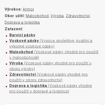
Výrobce:
Armor
Obor užití:
Maloobchod
,
Výroba
,
Zdravotnictví
,
Doprava a logistika
Zařazení:
Barvicí pásky
Voskové pásky
(Vysoce spolehlivé, kvalitní a
výkonné voskové pásky)
Maloobchod
(Voskové pásky vhodné pro použití
v maloobchodě)
Výroba
(Voskové pásky vhodné pro použití v
oboru výroby)
Zdravotnictví
(Voskové pásky vhodné pro
použití v oboru zdravotnictví)
Doprava a logistika
(Voskové pásky vhodné
pro použití v dopravě a logistice)