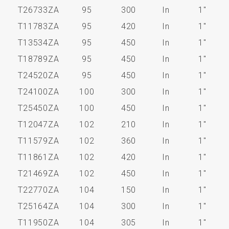
T26733ZA
95
300
In
1"
T11783ZA
95
420
In
1"
T13534ZA
95
450
In
1"
T18789ZA
95
450
In
1"
T24520ZA
95
450
In
1"
T24100ZA
100
300
In
1"
T25450ZA
100
450
In
1"
T12047ZA
102
210
In
1"
T11579ZA
102
360
In
1"
T11861ZA
102
420
In
1"
T21469ZA
102
450
In
1"
T22770ZA
104
150
In
1"
T25164ZA
104
300
In
1"
T11950ZA
104
305
In
1"