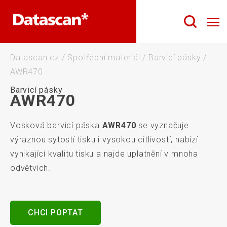
Datascan.cz
/
Spotřební materiál
/
Barvicí pásky
/
AWR470
Barvicí pásky
AWR470
Vosková barvicí páska
AWR470
se vyznačuje
výraznou sytostí tisku i vysokou citlivostí, nabízí
vynikající kvalitu tisku a najde uplatnění v mnoha
odvětvích.
CHCI POPTAT