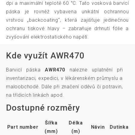
dpi a maximální teplotě 60 °C. Tato vosková barvicí
páska je rovněž vybavena unikátní ochrannou
vrstvou „backcoating“, která zajišťuje jedinečnou
ochranu tiskové hlavy – zabraňuje drhnutí fólie a
zvyšování elektrostatického napětí.
Kde využít AWR470
Barvicí páska
AWR470
nalezne uplatnění při
inventarizaci, expedici, v lékárenském průmyslu a
maloobchodě. Dále při značení oděvů či potravin,
na třídicích linkách apod.
Dostupné rozměry
Šířka
Délka
Part number
Návin
Dutinka
(mm)
(m)