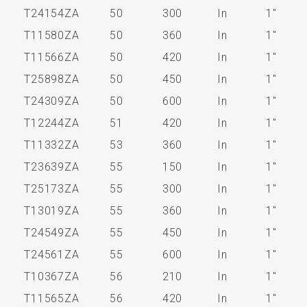
T24154ZA
50
300
In
1"
T11580ZA
50
360
In
1"
T11566ZA
50
420
In
1"
T25898ZA
50
450
In
1"
T24309ZA
50
600
In
1"
T12244ZA
51
420
In
1"
T11332ZA
53
360
In
1"
T23639ZA
55
150
In
1"
T25173ZA
55
300
In
1"
T13019ZA
55
360
In
1"
T24549ZA
55
450
In
1"
T24561ZA
55
600
In
1"
T10367ZA
56
210
In
1"
T11565ZA
56
420
In
1"