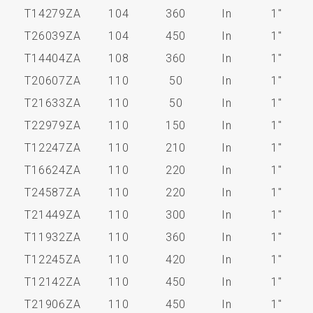
T14279ZA
104
360
In
1"
T26039ZA
104
450
In
1"
T14404ZA
108
360
In
1"
T20607ZA
110
50
In
1"
T21633ZA
110
50
In
1"
T22979ZA
110
150
In
1"
T12247ZA
110
210
In
1"
T16624ZA
110
220
In
1"
T24587ZA
110
220
In
1"
T21449ZA
110
300
In
1"
T11932ZA
110
360
In
1"
T12245ZA
110
420
In
1"
T12142ZA
110
450
In
1"
T21906ZA
110
450
In
1"