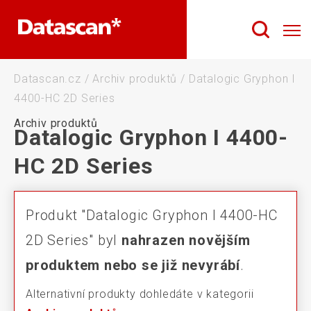
Datascan.cz
/
Archiv produktů
/
Datalogic Gryphon I
4400-HC 2D Series
Archiv produktů
Datalogic Gryphon I 4400-
HC 2D Series
Produkt "Datalogic Gryphon I 4400-HC
2D Series" byl
nahrazen novějším
produktem nebo se již nevyrábí
.
Alternativní produkty dohledáte v kategorii