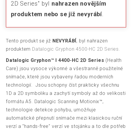
2D Series" byl
nahrazen novějším
produktem nebo se již nevyrábí
.
Tento produkt se již
NEVYRÁBÍ
, byl nahrazen
produktem
Datalogic Gryphon 4500-HC 2D Series.
Datalogic Gryphon™ I 4400-HC 2D Series
(Health
Care) jsou vysoce výkonné a všestranně použitelné
snímače, které jsou vybaveny řadou moderních
technologií. Jsou schopny číst prakticky všechnu
1D a 2D symboliku a zachytí symboly až do velikosti
formátu A5. Datalogic Scanning Motionix™,
technologie detekce pohybu, umožňuje
automatické přepnutí snímače mezi klasickou ruční
verzí a "hands-free" verzí ve stojánku a to dle potřeb