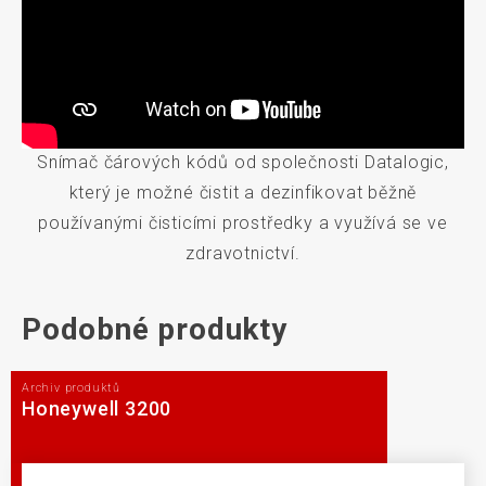
Snímač čárových kódů od společnosti Datalogic,
který je možné čistit a dezinfikovat běžně
používanými čisticími prostředky a využívá se ve
zdravotnictví.
Podobné produkty
Archiv produktů
Honeywell 3200