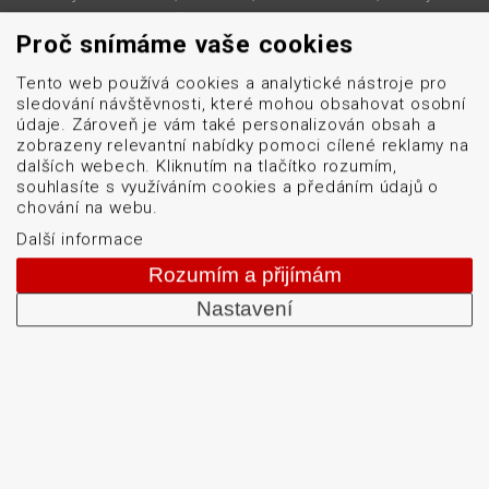
barvicí pásky. Školíme a servisujeme. Mezi naši
Proč snímáme vaše cookies
specializaci patří: termotiskárny, bezdrátové čtečky
čárových kódů, tiskárny samolepicích štítků a etiket.
Tento web používá cookies a analytické nástroje pro
sledování návštěvnosti, které mohou obsahovat osobní
údaje. Zároveň je vám také personalizován obsah a
DATASCAN, s.r.o.
zobrazeny relevantní nabídky pomoci cílené reklamy na
dalších webech. Kliknutím na tlačítko rozumím,
Jihlavská 796/7a
souhlasíte s využíváním cookies a předáním údajů o
chování na webu.
Brno 625 00
Další informace
Česká republika
Rozumím a přijímám
IČO: 47906839
Nastavení
DIČ: CZ47906839
© 2026 DATASCAN, s.r.o.
Web vytvořilo
Comerto