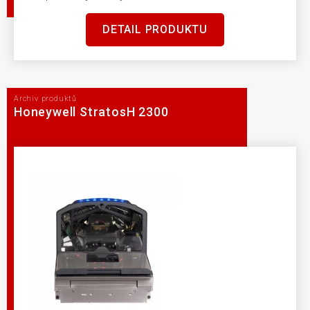
DETAIL PRODUKTU
Archiv produktů
Honeywell StratosH 2300