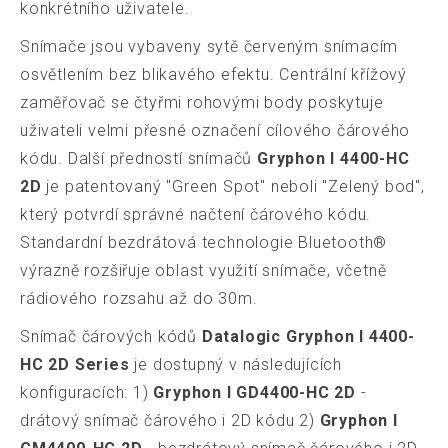
konkrétního uživatele.
Snímače jsou vybaveny sytě červeným snímacím
osvětlením bez blikavého efektu. Centrální křížový
zaměřovač se čtyřmi rohovými body poskytuje
uživateli velmi přesné označení cílového čárového
kódu. Další předností snímačů
Gryphon I 4400-HC
2D
je patentovaný "Green Spot" neboli "Zelený bod",
který potvrdí správné načtení čárového kódu.
Standardní bezdrátová technologie Bluetooth®
výrazně rozšiřuje oblast využití snímače, včetně
rádiového rozsahu až do 30m.
Snímač čárových kódů
Datalogic Gryphon I 4400-
HC 2D Series
je dostupný v následujících
konfiguracích: 1)
Gryphon I GD4400-HC 2D
-
drátový snímač čárového i 2D kódu 2)
Gryphon I