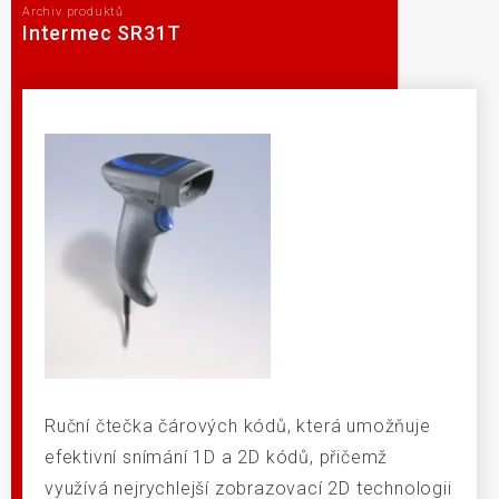
Archiv produktů
Intermec SR31T
Ruční čtečka čárových kódů, která umožňuje
efektivní snímání 1D a 2D kódů, přičemž
využívá nejrychlejší zobrazovací 2D technologii