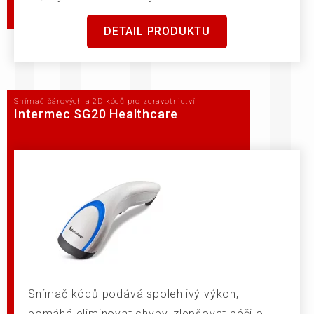
DETAIL PRODUKTU
Snímač čárových a 2D kódů pro zdravotnictví
Intermec SG20 Healthcare
Snímač kódů podává spolehlivý výkon,
pomáhá eliminovat chyby, zlepšovat péči o