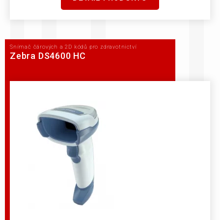
Snímač čárových a 2D kódů pro zdravotnictví
Zebra DS4600 HC