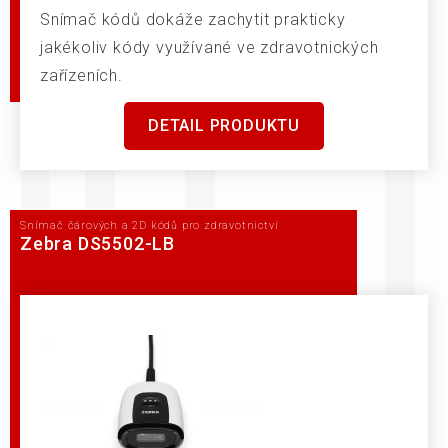
Snímač kódů dokáže zachytit prakticky
jakékoliv kódy využívané ve zdravotnických
zařízeních.
DETAIL PRODUKTU
Snímač čárových a 2D kódů pro zdravotnictví
Zebra DS5502-LB