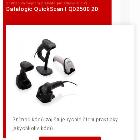
Snímač čárových a 2D kódů pro zdravotnictví
Datalogic QuickScan I QD2500 2D
Snímač kódů zajišťuje rychlé čtení prakticky
jakýchkoliv kódů.