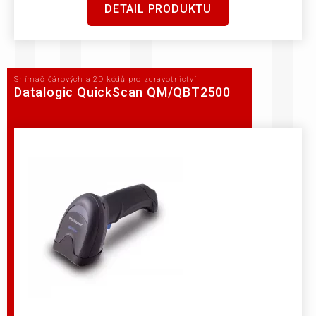
DETAIL PRODUKTU
Snímač čárových a 2D kódů pro zdravotnictví
Datalogic QuickScan QM/QBT2500