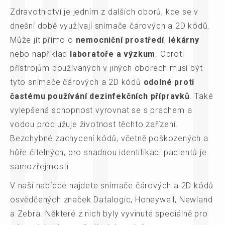
Zdravotnictví je jedním z dalších oborů, kde se v
dnešní době využívají snímače čárových a 2D kódů.
Může jít přímo o
nemocniční prostředí
,
lékárny
nebo například
laboratoře a výzkum
. Oproti
přístrojům používaných v jiných oborech musí být
tyto snímače čárových a 2D kódů
odolné proti
častému používání dezinfekčních přípravků
. Také
vylepšená schopnost vyrovnat se s prachem a
vodou prodlužuje životnost těchto zařízení.
Bezchybné zachycení kódů, včetně poškozených a
hůře čitelných, pro snadnou identifikaci pacientů je
samozřejmostí.
V naší nabídce najdete snímače čárových a 2D kódů
osvědčených značek Datalogic, Honeywell, Newland
a Zebra. Některé z nich byly vyvinuté speciálně pro