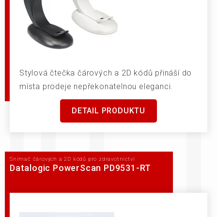
Stylová čtečka čárových a 2D kódů přináší do
místa prodeje nepřekonatelnou eleganci.
DETAIL PRODUKTU
Snímač čárových a 2D kódů pro zdravotnictví
Datalogic PowerScan PD9531-RT