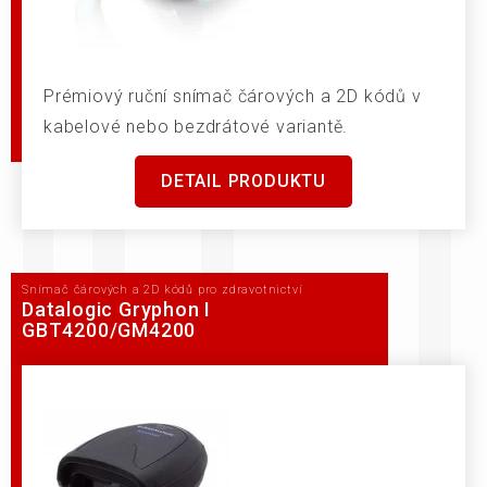
Prémiový ruční snímač čárových a 2D kódů v
kabelové nebo bezdrátové variantě.
DETAIL PRODUKTU
Snímač čárových a 2D kódů pro zdravotnictví
Datalogic Gryphon I
GBT4200/GM4200