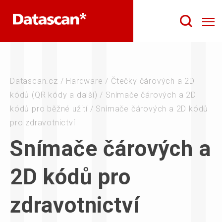
Datascan.cz
/
Hardware
/
Čtečky čárových a 2D
kódů (QR kódy a další)
/
Snímače čárových a 2D
kódů pro běžné užití
/
Snímače čárových a 2D kódů
pro zdravotnictví
Snímače čárových a
2D kódů pro
zdravotnictví