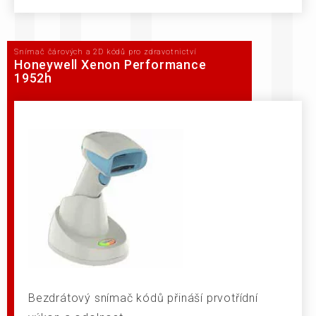
Snímač čárových a 2D kódů pro zdravotnictví
Honeywell Xenon Performance
1952h
Bezdrátový snímač kódů přináší prvotřídní