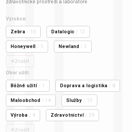
zdravotnické prostředí a laboratoře.
Výrobce:
Zebra
/ 10
Datalogic
/ 12
Honeywell
/ 5
Newland
/ 2
⨯Zrušit
Obor užití:
Běžné užití
/ 1
Doprava a logistika
/ 8
Maloobchod
/ 14
Služby
/ 10
Výroba
/ 9
Zdravotnictví
/ 29
⨯Zrušit