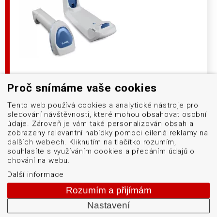
Snímač čárových kódů, který umožňuje
Proč snímáme vaše cookies
automatizovat sběr dat, zvyšovat produktivitu
Tento web používá cookies a analytické nástroje pro
ve zdravotnictví.
sledování návštěvnosti, které mohou obsahovat osobní
údaje. Zároveň je vám také personalizován obsah a
DETAIL PRODUKTU
zobrazeny relevantní nabídky pomoci cílené reklamy na
dalších webech. Kliknutím na tlačítko rozumím,
souhlasíte s využíváním cookies a předáním údajů o
chování na webu.
Další informace
Snímač čárových a 2D kódů pro zdravotnictví
Zebra DS8100-HC
Rozumím a přijímám
Nastavení