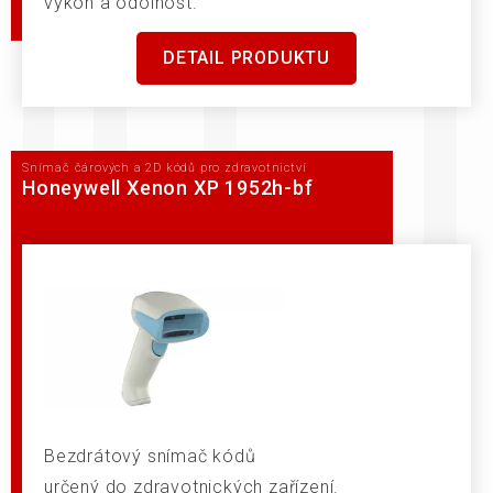
výkon a odolnost.
DETAIL PRODUKTU
Snímač čárových a 2D kódů pro zdravotnictví
Honeywell Xenon XP 1952h-bf
Bezdrátový snímač kódů
určený do zdravotnických zařízení.