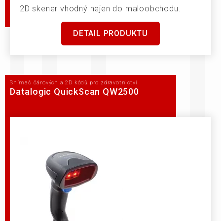
2D skener vhodný nejen do maloobchodu.
DETAIL PRODUKTU
Snímač čárových a 2D kódů pro zdravotnictví
Datalogic QuickScan QW2500