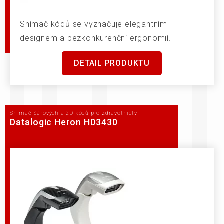
Snímač kódů se vyznačuje elegantním
designem a bezkonkurenční ergonomií.
DETAIL PRODUKTU
Snímač čárových a 2D kódů pro zdravotnictví
Datalogic Heron HD3430