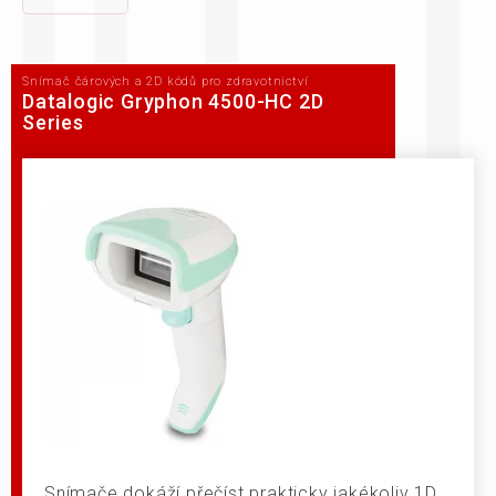
Snímač čárových a 2D kódů pro zdravotnictví
Datalogic Gryphon 4500-HC 2D
Series
Snímače dokáží přečíst prakticky jakékoliv 1D