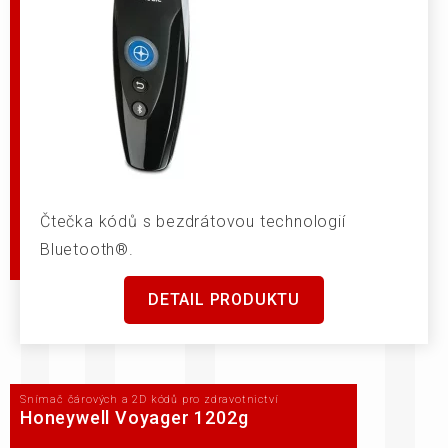
Čtečka kódů s bezdrátovou technologií
Bluetooth®.
DETAIL PRODUKTU
Snímač čárových a 2D kódů pro zdravotnictví
Honeywell Voyager 1202g