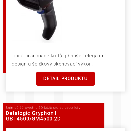
Lineární snímače kódů přinášejí elegantní
design a špičkový skenovací výkon.
DETAIL PRODUKTU
Snímač čárových a 2D kódů pro zdravotnictví
Datalogic Gryphon I
GBT4500/GM4500 2D