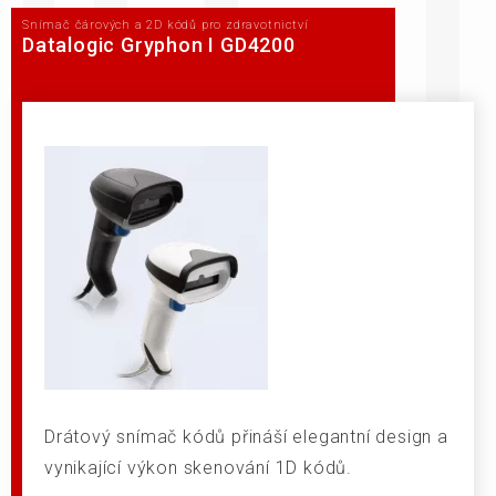
Snímač čárových a 2D kódů pro zdravotnictví
Datalogic Gryphon I GD4200
Drátový snímač kódů přináší elegantní design a
vynikající výkon skenování 1D kódů.