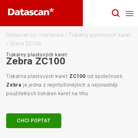
Datascan.cz
/
Hardware
/
Tiskárny plastových karet
/
Zebra ZC100
Tiskárny plastových karet
Zebra ZC100
Tiskárna plastových karet
ZC100
od společnosti
Zebra
je jedna z nejintuitivnějších a nejsnadněji
použitelných tiskáren karet na trhu.
CHCI POPTAT