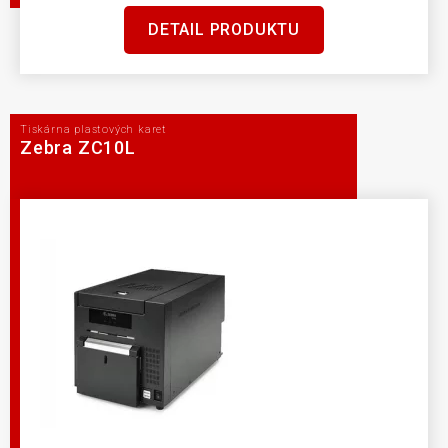
DETAIL PRODUKTU
Tiskárna plastových karet
Zebra ZC10L