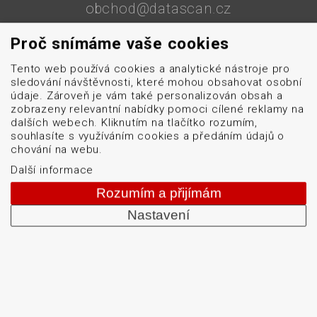
obchod@datascan.cz
+420 513 035 401
Proč snímáme vaše cookies
Tento web používá cookies a analytické nástroje pro
sledování návštěvnosti, které mohou obsahovat osobní
Od roku 1992 dodáváme systémy pro čtení a tisk
údaje. Zároveň je vám také personalizován obsah a
čárových kódů: snímače čárových kódů, tiskárny karet
zobrazeny relevantní nabídky pomoci cílené reklamy na
a etiket, mobilní terminály, aplikátory etiket, systémy
dalších webech. Kliknutím na tlačítko rozumím,
souhlasíte s využíváním cookies a předáním údajů o
strojového vidění, software, bezdrátové sítě, etikety a
chování na webu.
barvicí pásky. Školíme a servisujeme. Mezi naši
Další informace
specializaci patří: termotiskárny, bezdrátové čtečky
čárových kódů, tiskárny samolepicích štítků a etiket.
Rozumím a přijímám
Nastavení
DATASCAN, s.r.o.
Jihlavská 796/7a
Brno 625 00
Česká republika