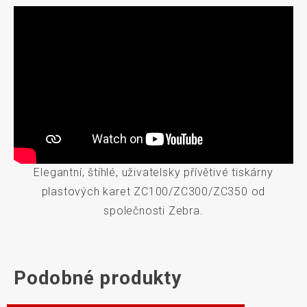
Elegantní, štíhlé, uživatelsky přívětivé tiskárny
plastových karet ZC100/ZC300/ZC350 od
společnosti Zebra.
Podobné produkty