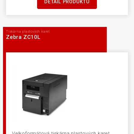
DETAIL PRODUKTU
Tiskárna plastových karet
Zebra ZC10L
Velkoformátová tiskárna plastových karet