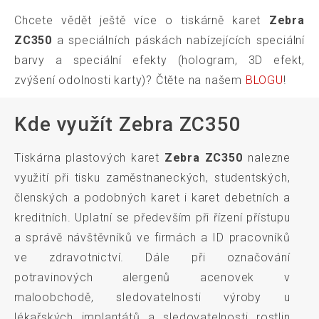
Chcete vědět ještě více o tiskárně karet
Zebra
ZC350
a speciálních páskách nabízejících speciální
barvy a speciální efekty (hologram, 3D efekt,
zvýšení odolnosti karty)? Čtěte na našem
BLOGU
!
Kde využít Zebra ZC350
Tiskárna plastových karet
Zebra ZC350
nalezne
využití při tisku zaměstnaneckých, studentských,
členských a podobných karet i karet debetních a
kreditních. Uplatní se především při řízení přístupu
a správě návštěvníků ve firmách a ID pracovníků
ve zdravotnictví. Dále při označování
potravinových alergenů acenovek v
maloobchodě, sledovatelnosti výroby u
lékařských implantátů a sledovatelnosti rostlin