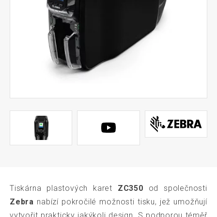
Tiskárna plastových karet
ZC350
od společnosti
Zebra
nabízí pokročilé možnosti tisku, jež umožňují
vytvořit prakticky jakýkoli design. S podporou téměř