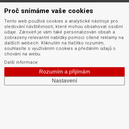
+420 513 035 401
Proč snímáme vaše cookies
Tento web používá cookies a analytické nástroje pro
sledování návštěvnosti, které mohou obsahovat osobní
Od roku 1992 dodáváme systémy pro čtení a tisk
údaje. Zároveň je vám také personalizován obsah a
čárových kódů: snímače čárových kódů, tiskárny karet
zobrazeny relevantní nabídky pomoci cílené reklamy na
a etiket, mobilní terminály, aplikátory etiket, systémy
dalších webech. Kliknutím na tlačítko rozumím,
souhlasíte s využíváním cookies a předáním údajů o
strojového vidění, software, bezdrátové sítě, etikety a
chování na webu.
barvicí pásky. Školíme a servisujeme. Mezi naši
Další informace
specializaci patří: termotiskárny, bezdrátové čtečky
čárových kódů, tiskárny samolepicích štítků a etiket.
Rozumím a přijímám
Nastavení
DATASCAN, s.r.o.
Jihlavská 796/7a
Brno 625 00
Česká republika
IČO: 47906839