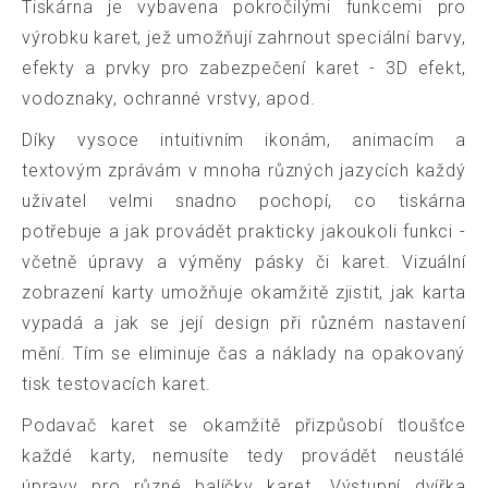
Tiskárna je vybavena pokročilými funkcemi pro
výrobku karet, jež umožňují zahrnout speciální barvy,
efekty a prvky pro zabezpečení karet - 3D efekt,
vodoznaky, ochranné vrstvy, apod.
Díky vysoce intuitivním ikonám, animacím a
textovým zprávám v mnoha různých jazycích každý
uživatel velmi snadno pochopí, co tiskárna
potřebuje a jak provádět prakticky jakoukoli funkci -
včetně úpravy a výměny pásky či karet. Vizuální
zobrazení karty umožňuje okamžitě zjistit, jak karta
vypadá a jak se její design při různém nastavení
mění. Tím se eliminuje čas a náklady na opakovaný
tisk testovacích karet.
Podavač karet se okamžitě přizpůsobí tloušťce
každé karty, nemusíte tedy provádět neustálé
úpravy pro různé balíčky karet. Výstupní dvířka