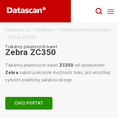
Datascan.cz
/
Hardware
/
Tiskárny plastových karet
/
Zebra ZC350
Tiskárny plastových karet
Zebra ZC350
Tiskárna plastových karet
ZC350
od společnosti
Zebra
nabízí pokročilé možnosti tisku, jež umožňují
vytvořit prakticky jakýkoli design.
CHCI POPTAT