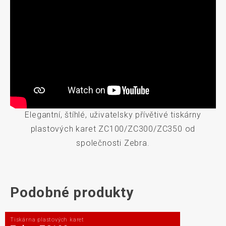
Elegantní, štíhlé, uživatelsky přívětivé tiskárny
plastových karet ZC100/ZC300/ZC350 od
společnosti Zebra.
Podobné produkty
Tiskárna plastových karet