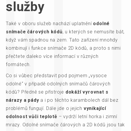
služby
Také v oboru služeb nachází uplatnění
odolné
snímače čárových kódů
, u kterých se nemusíte bát,
když vám spadnou na zem. Tato zařízení mnohdy
kombinují i funkce snímače 2D kódů, a proto s nimi
přečtete daleko více informací v různých
formátech.
Co si vůbec představit pod pojmem „vysoce
odolné“ v případě odolných snímačů čárových
kódů? Předně se přístroje
dokáží vyrovnat s
nárazy a pády
a i po těchto karambolech dál bez
problémů fungují. Dále jde o jejich
vynikající
odolnost vůči teplotě
– vydrží letní horka i zimní
mrazy. Odolné snímače čárových a 2D kódů jsou tak