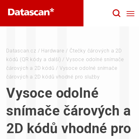
Datascan.cz
/
Hardware
/
Čtečky čárových a 2D
kódů (QR kódy a další)
/
Vysoce odolné snímače
čárových a 2D kódů
/
Vysoce odolné snímače
čárových a 2D kódů vhodné pro služby
Vysoce odolné
snímače čárových a
2D kódů vhodné pro