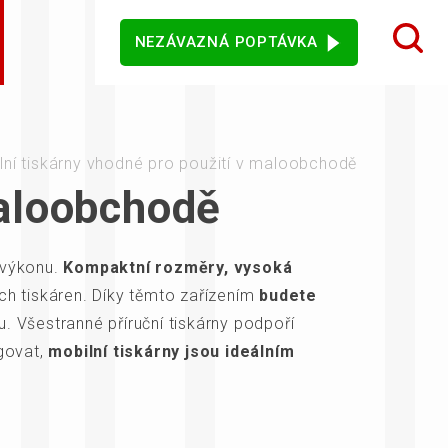
NEZÁVAZNÁ POPTÁVKA
 design karet
ý sortiment
rezentační
Dotykové monitory
Ostatní software
mače
lní tiskárny vhodné pro použití v maloobchodě
maloobchodě
a výkonu.
Kompaktní rozměry, vysoká
jového vidění
Senzory
ých tiskáren. Díky těmto zařízením
budete
u. Všestranné příruční tiskárny podpoří
agovat,
mobilní tiskárny jsou ideálním
vní kiosky
Automatické měření