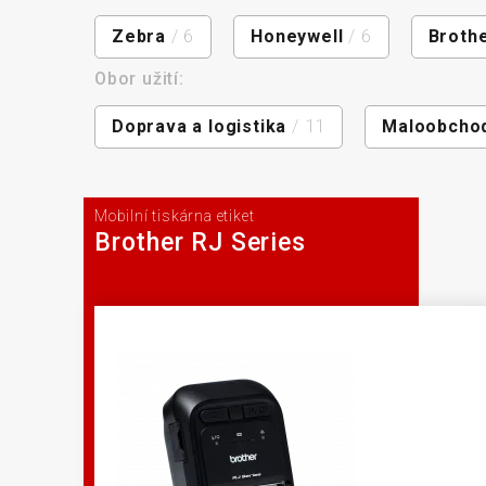
Zebra
/ 6
Honeywell
/ 6
Broth
Obor užití:
Doprava a logistika
/ 11
Maloobcho
Mobilní tiskárna etiket
Brother RJ Series