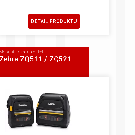
DETAIL PRODUKTU
Mobilní tiskárna etiket
Zebra ZQ511 / ZQ521