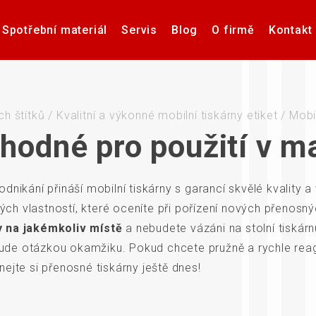
Spotřební materiál
Servis
Blog
O firmě
Kontakt
Software pro návrh, tisk a
Příslušenství k tiskárnám
Tiskárny samolepicích
Poptávka hardware
Případové studie
Videa – manuály
Software pro
Zdravotnick
Pultové p
správu etiket
štítků
karet
sní
ch štítků
/
Kvalitní a výkonné mobilní tiskárny etiket
/
Mobi
vhodné pro použití v 
nikání přináší mobilní tiskárny s garancí skvělé kvality 
če
Aplikátory etiket
Systémy stro
lých vlastností, které oceníte při pořízení nových přenosn
y na jakémkoliv místě
a nebudete vázáni na stolní tiskárn
 bude otázkou okamžiku. Pokud chcete pružně a rychle re
ejte si přenosné tiskárny ještě dnes!
Elektronické teplotní
Interakti