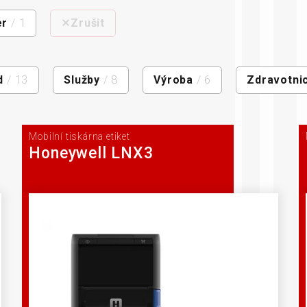
senzory
er
/ 1
⨯Zrušit
d
/ 13
Služby
/ 8
Výroba
/ 6
Zdravotnic
Mobilní tiskárna etiket
Honeywell LNX3