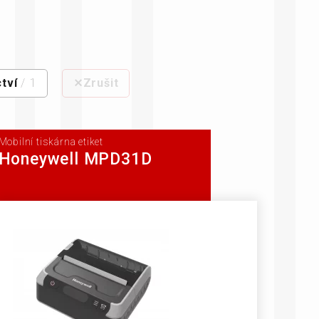
rozměrů
tví
/ 1
⨯Zrušit
Mobilní tiskárna etiket
Honeywell MPD31D