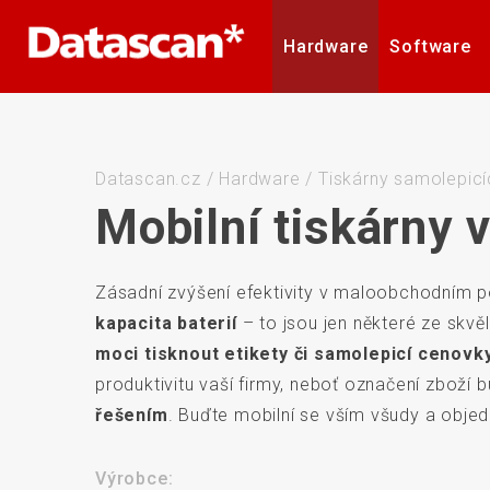
Hardware
Software
Čtečky čárových a 2D kódů
Software pro inventuru
Formulář technické
Logistické značení
Barvicí pásky
Barvící pásky
Naše značky
Mobilní terminály
Mobile Device
RMA formulář
Kariéra
Etikety
Etikety
podpory
Management
Datascan.cz
/
Hardware
/
Tiskárny samolepicí
Mobilní tiskárny 
Zásadní zvýšení efektivity v maloobchodním pod
Tiskárny plastových karet
Stacionární sníma
kapacita baterií
– to jsou jen některé ze skvě
moci tisknout etikety či samolepicí cenovk
produktivitu vaší firmy, neboť označení zboží
řešením
. Buďte mobilní se vším všudy a objedn
Bezdrátové sítě
Držáky
Výrobce: