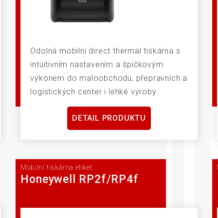
Odolná mobilní direct thermal tiskárna s
intuitivním nastavením a špičkovým
výkonem do maloobchodu, přepravních a
logistických center i lehké výroby.
DETAIL PRODUKTU
Mobilní tiskárna etiket
Honeywell RP2f/RP4f