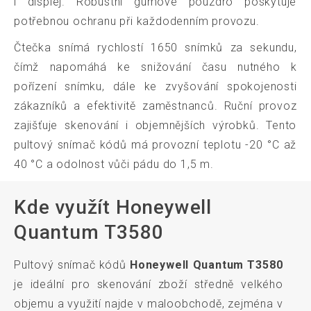
i displej. Robustní gumové pouzdro poskytuje
potřebnou ochranu při každodenním provozu.
Čtečka snímá rychlostí 1650 snímků za sekundu,
čímž napomáhá ke snižování času nutného k
pořízení snímku, dále ke zvyšování spokojenosti
zákazníků a efektivitě zaměstnanců. Ruční provoz
zajišťuje skenování i objemnějších výrobků. Tento
pultový snímač kódů má provozní teplotu -20 °C až
40 °C a odolnost vůči pádu do 1,5 m.
Kde využít Honeywell
Quantum T3580
Pultový snímač kódů
Honeywell Quantum T3580
je ideální pro skenování zboží středně velkého
objemu a využití najde v maloobchodě, zejména v