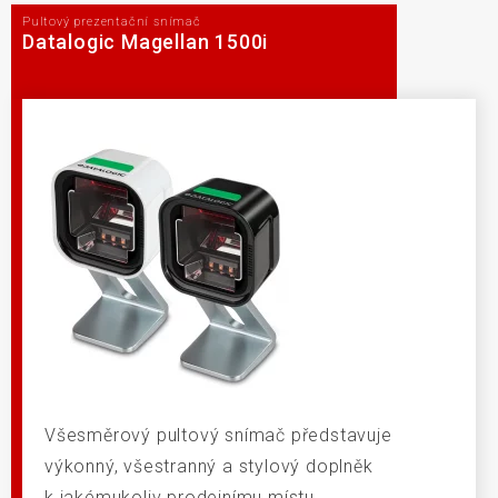
Pultový prezentační snímač
Datalogic Magellan 1500i
Všesměrový pultový snímač představuje
výkonný, všestranný a stylový doplněk
k jakémukoliv prodejnímu místu.