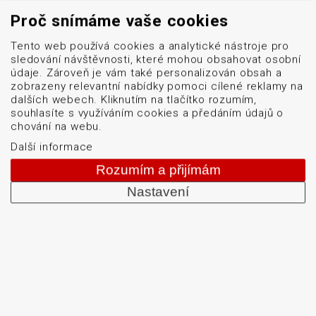
Proč snímáme vaše cookies
Tento web používá cookies a analytické nástroje pro
sledování návštěvnosti, které mohou obsahovat osobní
Menu
údaje. Zároveň je vám také personalizován obsah a
Naše značky
zobrazeny relevantní nabídky pomoci cílené reklamy na
dalších webech. Kliknutím na tlačítko rozumím,
Logistické značení
souhlasíte s využíváním cookies a předáním údajů o
Servis
chování na webu.
Blog
Další informace
O firmě
Rozumím a přijímám
Kontakt
Nastavení
GDPR
Mapa stránek
Cookies
obchod@datascan.cz
+420 513 035 401