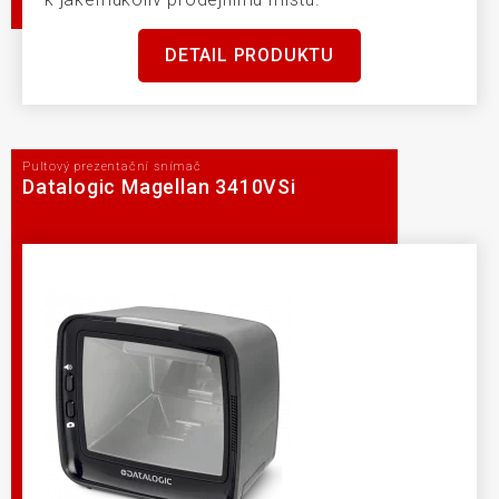
DETAIL PRODUKTU
Pultový prezentační snímač
Datalogic Magellan 3410VSi