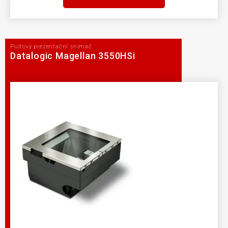
Pultový prezentační snímač
Datalogic Magellan 3550HSi