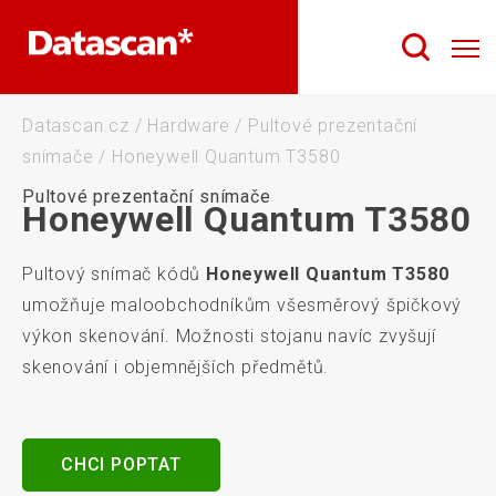
Datascan.cz
/
Hardware
/
Pultové prezentační
snímače
/
Honeywell Quantum T3580
Pultové prezentační snímače
Honeywell Quantum T3580
Pultový snímač kódů
Honeywell Quantum T3580
umožňuje maloobchodníkům všesměrový špičkový
výkon skenování. Možnosti stojanu navíc zvyšují
skenování i objemnějších předmětů.
CHCI POPTAT