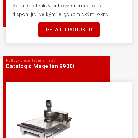
Velmi spolehlivý pultový snímač kódů
disponující velkými ergonomickými okny.
DETAIL PRODUKTU
Pultový prezentační snímač
Datalogic Magellan 9900i