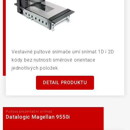
Vestavné pultové snímače umí snímat 1D i 2D
kódy bez nutnosti směrové orientace
jednotlivých položek.
DETAIL PRODUKTU
Pultový prezentační snímač
Datalogic Magellan 9550i