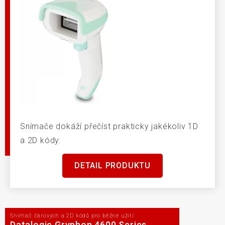
Snímače dokáží přečíst prakticky jakékoliv 1D
a 2D kódy.
DETAIL PRODUKTU
Snímač čárových a 2D kódů pro běžné užití
Datalogic Gryphon 4600 Series