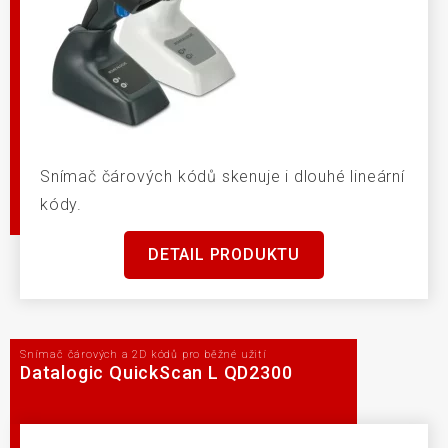
Snímač čárových kódů skenuje i dlouhé lineární
kódy.
DETAIL PRODUKTU
Snímač čárových a 2D kódů pro běžné užití
Datalogic QuickScan L QD2300