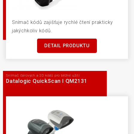
Snímač kódů zajišťuje rychlé čtení prakticky
jakýchkoliv kódů.
DETAIL PRODUKTU
Snímač čárových a 2D kódů pro běžné užití
Datalogic QuickScan I QM2131