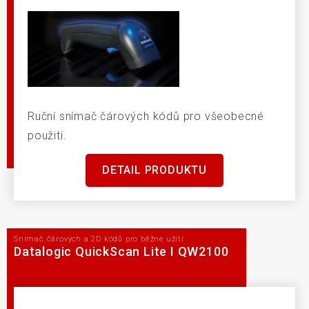
Ruční snímač čárových kódů pro všeobecné
použití.
DETAIL PRODUKTU
Snímač čárových a 2D kódů pro běžné užití
Datalogic QuickScan Lite I QW2100