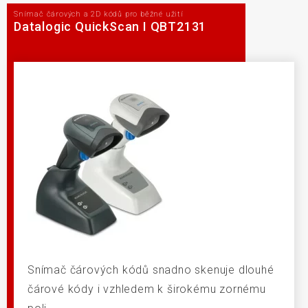
Snímač čárových a 2D kódů pro běžné užití
Datalogic QuickScan I QBT2131
Snímač čárových kódů snadno skenuje dlouhé
čárové kódy i vzhledem k širokému zornému