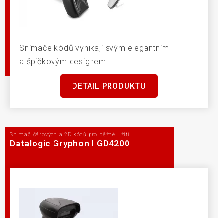
Snímače kódů vynikají svým elegantním
a špičkovým designem.
DETAIL PRODUKTU
Snímač čárových a 2D kódů pro běžné užití
Datalogic Gryphon I GD4200