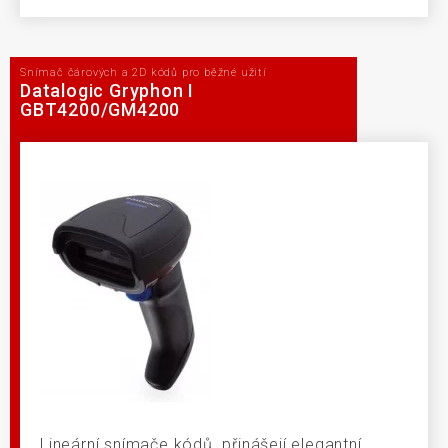
Snímač čárových a 2D kódů pro běžné užití
Datalogic Gryphon I
GBT4200/GM4200
Lineární snímače kódů přinášejí elegantní