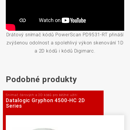
Drátový snímač kódů PowerScan PD9531-RT přináší
zvýšenou odolnost a spolehlivý výkon skenování 1D
a 2D kódů i kódů Digimarc.
Podobné produkty
Snímač čárových a 2D kódů pro běžné užití
Datalogic Gryphon 4500-HC 2D
Series