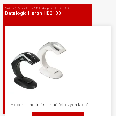
Snímač čárových a 2D kódů pro běžné užití
Datalogic Heron HD3100
Moderní lineární snímač čárových kódů.