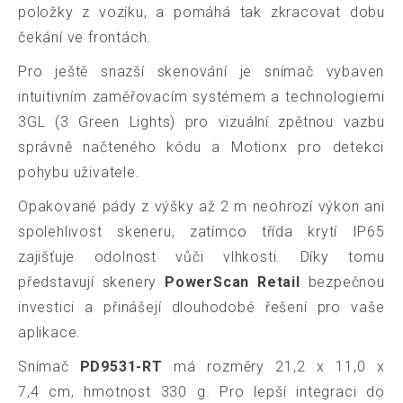
položky z vozíku, a pomáhá tak zkracovat dobu
čekání ve frontách.
Pro ještě snazší skenování je snímač vybaven
intuitivním zaměřovacím systémem a technologiemi
3GL (3 Green Lights) pro vizuální zpětnou vazbu
správně načteného kódu a Motionx pro detekci
pohybu uživatele.
Opakované pády z výšky až 2 m neohrozí výkon ani
spolehlivost skeneru, zatímco třída krytí IP65
zajišťuje odolnost vůči vlhkosti. Díky tomu
představují skenery
PowerScan Retail
bezpečnou
investici a přinášejí dlouhodobé řešení pro vaše
aplikace.
Snímač
PD9531-RT
má rozměry 21,2 x 11,0 x
7,4 cm, hmotnost 330 g. Pro lepší integraci do