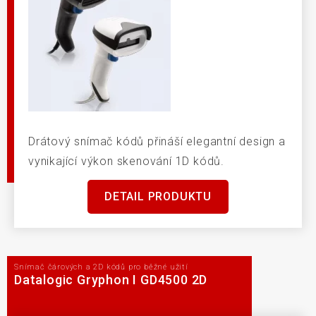
Drátový snímač kódů přináší elegantní design a
vynikající výkon skenování 1D kódů.
DETAIL PRODUKTU
Snímač čárových a 2D kódů pro běžné užití
Datalogic Gryphon I GD4500 2D