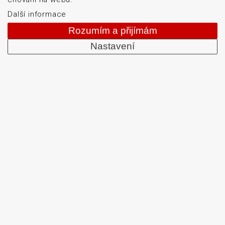
Další informace
Rozumím a přijímám
Od roku 1992 dodáváme systémy pro čtení a tisk
Nastavení
čárových kódů: snímače čárových kódů, tiskárny karet
a etiket, mobilní terminály, aplikátory etiket, systémy
strojového vidění, software, bezdrátové sítě, etikety a
barvicí pásky. Školíme a servisujeme. Mezi naši
specializaci patří: termotiskárny, bezdrátové čtečky
čárových kódů, tiskárny samolepicích štítků a etiket.
DATASCAN, s.r.o.
Jihlavská 796/7a
Brno 625 00
Česká republika
IČO: 47906839
DIČ: CZ47906839