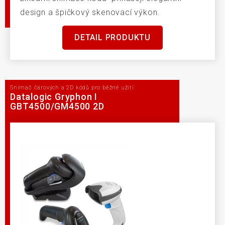
design a špičkový skenovací výkon.
DETAIL PRODUKTU
Snímač čárových a 2D kódů pro běžné užití
Datalogic Gryphon I
GBT4500/GM4500 2D