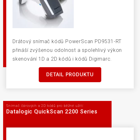
Drátový snímač kódů PowerScan PD9531-RT
přináší zvýšenou odolnost a spolehlivý výkon
skenování 1D a 2D kódů i kódů Digimarc.
DETAIL PRODUKTU
Snímač čárových a 2D kódů pro běžné užití
Datalogic QuickScan 2200 Series