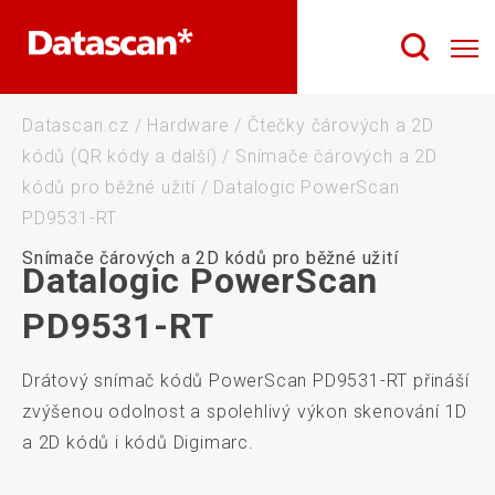
Datascan.cz
/
Hardware
/
Čtečky čárových a 2D
kódů (QR kódy a další)
/
Snímače čárových a 2D
kódů pro běžné užití
/
Datalogic PowerScan
PD9531-RT
Snímače čárových a 2D kódů pro běžné užití
Datalogic PowerScan
PD9531-RT
Drátový snímač kódů PowerScan PD9531-RT přináší
zvýšenou odolnost a spolehlivý výkon skenování 1D
a 2D kódů i kódů Digimarc.