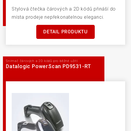
Stylová čtečka čárových a 2D kódů přináší do
místa prodeje nepřekonatelnou eleganci.
DETAIL PRODUKTU
Snímač čárových a 2D kódů pro běžné užití
Datalogic PowerScan PD9531-RT