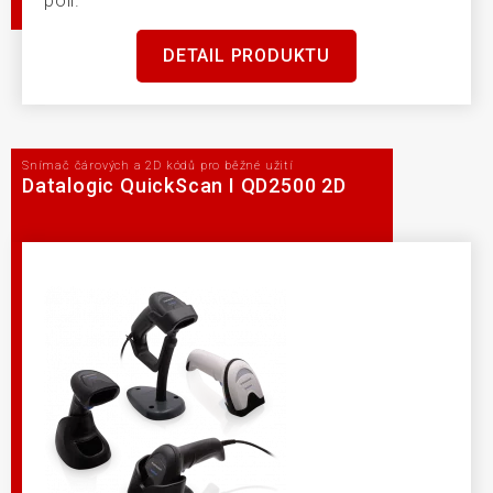
poli.
DETAIL PRODUKTU
Snímač čárových a 2D kódů pro běžné užití
Datalogic QuickScan I QD2500 2D