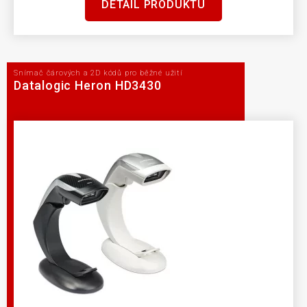
DETAIL PRODUKTU
Snímač čárových a 2D kódů pro běžné užití
Datalogic Heron HD3430