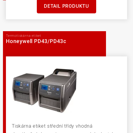
DETAIL PRODUKTU
Termotiskárna etiket
Honeywell PD43/PD43c
Tiskárna etiket střední třídy vhodná