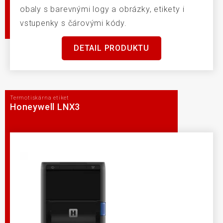
obaly s barevnými logy a obrázky, etikety i
vstupenky s čárovými kódy.
DETAIL PRODUKTU
Termotiskárna etiket
Honeywell LNX3