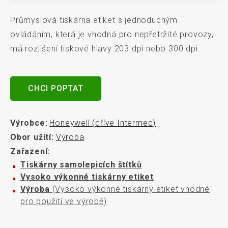
Průmyslová tiskárna etiket s jednoduchým
ovládáním, která je vhodná pro nepřetržité provozy,
má rozlišení tiskové hlavy 203 dpi nebo 300 dpi.
CHCI POPTAT
Výrobce:
Honeywell (dříve Intermec)
Obor užití:
Výroba
Zařazení:
Tiskárny samolepicích štítků
Vysoko výkonné tiskárny etiket
Výroba
(Vysoko výkonné tiskárny etiket vhodné
pro použití ve výrobě)