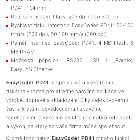
PD41: 104 mm.
Rozlišení tiskové hlavy: 203 dpi nebo 300 dpi.
Rychlost tisku Intermec EasyCoder PD41: 50-150
mm/s (203 dpi), 50-100 mm/s (300 dpi).
Paměť Intermec EasyCoder PD41: 4 MB Flash, 8
MB DRAM.
Možnosti připojení: RS232, USB 1.1.,Paralel,
EasyLAN Ethernet.
EasyCoder PD41
je spolehlivá a všestranná
tiskárna vhodná pro středně náročné aplikace ve
výrobě, dopravě a skladování. Díky celokovovému
šasi a krytům, osvědčenému tiskovému
mechanismu a výkonné elektronice nabízí odolnost
a výkon, na který se vaše firma může spolehnout.
Kromě toho nabízí
EasyCoder PD41
mnoho funkcí