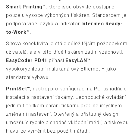
Smart Printing™
, které jsou obvykle dostupné
pouze u vysoce výkonných tiskáren. Standardem je
podpora více jazyků a indikátor
Intermec Ready-
to-Work™.
Síťová konektivita je stále důležitějším požadavkem
uživatelů, ale v této třídě tiskáren zatím vzácností.
EasyCoder PD41
přináší
EasyLAN™
–
vysokorychlostní multikanálový Ethernet – jako
standardní výbavu.
PrintSet™
, nástroj pro konfiguraci na PC, usnadňuje
instalaci a nastavení tiskárny. Jednoduché ovládání
jedním tlačítkem chrání tiskárnu před neúmyslnými
změnami nastavení. Otevřený a přístupný design
umožňuje rychlé a snadné vkládání médií, a tiskovou
hlavu lze vyměnit bez použití nářadí.