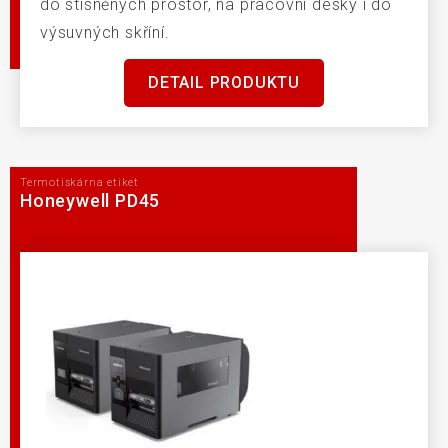
do stísněných prostor, na pracovní desky i do
výsuvných skříní.
DETAIL PRODUKTU
Termotiskárna etiket
Honeywell PD45