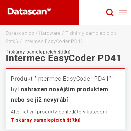
Datascan.cz
/
Hardware
/
Tiskárny samolepicích
štítků
/
Intermec EasyCoder PD41
Tiskárny samolepicích štítků
Intermec EasyCoder PD41
Produkt "Intermec EasyCoder PD41"
byl
nahrazen novějším produktem
nebo se již nevyrábí
.
Alternativní produkty dohledáte v kategorii
Tiskárny samolepicích štítků