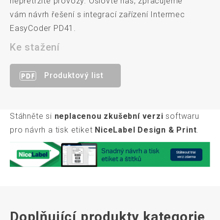
nepřetržité provozy. Oslovte nás, zpracujeme
vám návrh řešení s integrací zařízení Intermec
EasyCoder PD41.
Ke stažení
Produktový list
Stáhněte si
neplacenou zkušební verzi
softwaru
pro návrh a tisk etiket
NiceLabel Design & Print
.
Doplňující produkty kategorie