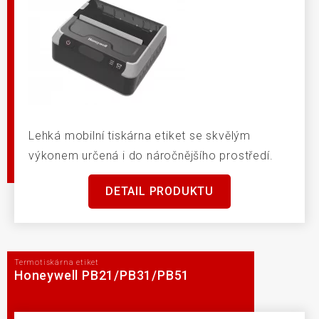
Lehká mobilní tiskárna etiket se skvělým
výkonem určená i do náročnějšího prostředí.
DETAIL PRODUKTU
Termotiskárna etiket
Honeywell PB21/PB31/PB51