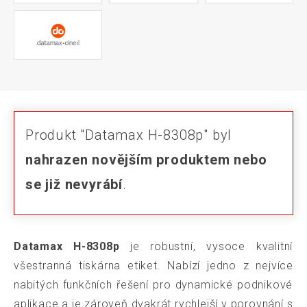
Produkt "Datamax H-8308p" byl
nahrazen novějším produktem nebo
se již nevyrábí
.
Datamax H-8308p
je robustní, vysoce kvalitní
všestranná tiskárna etiket. Nabízí jedno z nejvíce
nabitých funkčních řešení pro dynamické podnikové
aplikace a je zároveň dvakrát rychlejší v porovnání s