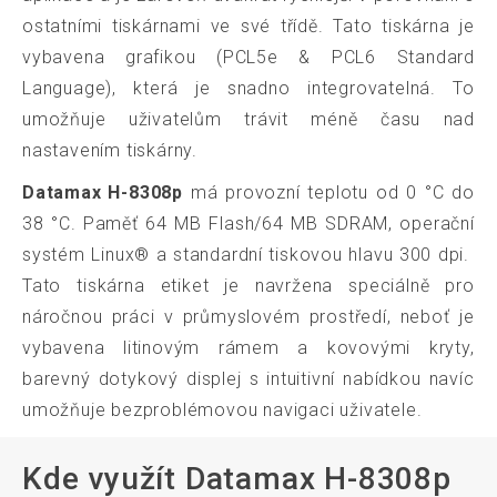
ostatními tiskárnami ve své třídě. Tato tiskárna je
vybavena grafikou (PCL5e & PCL6 Standard
Language), která je snadno integrovatelná. To
umožňuje uživatelům trávit méně času nad
nastavením tiskárny.
D
atamax H-8308p
má provozní teplotu od 0 °C do
38 °C. Paměť 64 MB Flash/64 MB SDRAM, operační
systém Linux® a standardní tiskovou hlavu 300 dpi.
Tato tiskárna etiket je navržena speciálně pro
náročnou práci v průmyslovém prostředí, neboť je
vybavena litinovým rámem a kovovými kryty,
barevný dotykový displej s intuitivní nabídkou navíc
umožňuje bezproblémovou navigaci uživatele.
Kde využít Datamax H-8308p