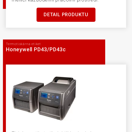
DETAIL PRODUKTU
Termotiskárna etiket
Honeywell PD43/PD43c