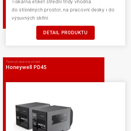
Tiskárna etiket střední třídy vhodná
do stísněných prostor, na pracovní desky i do
výsuvných skříní.
DETAIL PRODUKTU
Termotiskárna etiket
Honeywell PD45