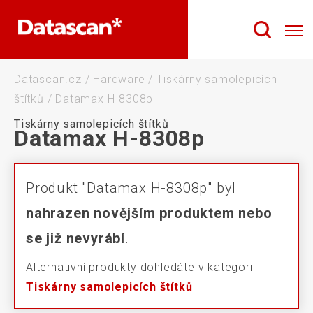
Datascan.cz
/
Hardware
/
Tiskárny samolepicích
štítků
/
Datamax H-8308p
Tiskárny samolepicích štítků
Datamax H-8308p
Produkt "Datamax H-8308p" byl
nahrazen novějším produktem nebo
se již nevyrábí
.
Alternativní produkty dohledáte v kategorii
Tiskárny samolepicích štítků