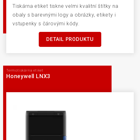
Tiskárna etiket tiskne velmi kvalitní štítky na
obaly s barevnými logy a obrázky, etikety i
vstupenky s čárovými kódy.
DETAIL PRODUKTU
Termotiskárna etiket
Honeywell LNX3