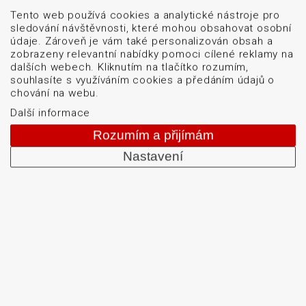
Logistické značení
Tento web používá cookies a analytické nástroje pro
Servis
sledování návštěvnosti, které mohou obsahovat osobní
údaje. Zároveň je vám také personalizován obsah a
Blog
zobrazeny relevantní nabídky pomoci cílené reklamy na
O firmě
dalších webech. Kliknutím na tlačítko rozumím,
souhlasíte s využíváním cookies a předáním údajů o
Kontakt
chování na webu.
GDPR
Další informace
Mapa stránek
Rozumím a přijímám
Cookies
Nastavení
obchod@datascan.cz
+420 513 035 401
Od roku 1992 dodáváme systémy pro čtení a tisk
čárových kódů: snímače čárových kódů, tiskárny karet
a etiket, mobilní terminály, aplikátory etiket, systémy
strojového vidění, software, bezdrátové sítě, etikety a