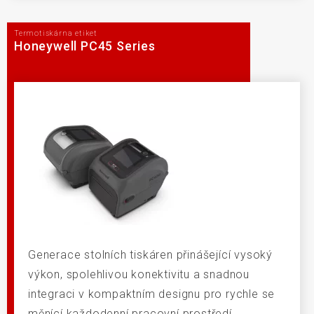
Termotiskárna etiket
Honeywell PC45 Series
Generace stolních tiskáren přinášející vysoký
výkon, spolehlivou konektivitu a snadnou
integraci v kompaktním designu pro rychle se
měnící každodenní pracovní prostředí.