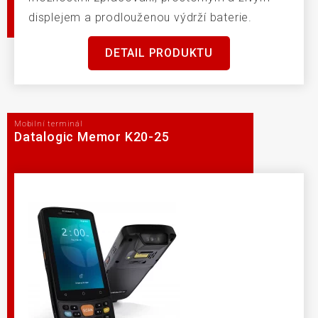
displejem a prodlouženou výdrží baterie.
DETAIL PRODUKTU
Mobilní terminál
Datalogic Memor K20-25