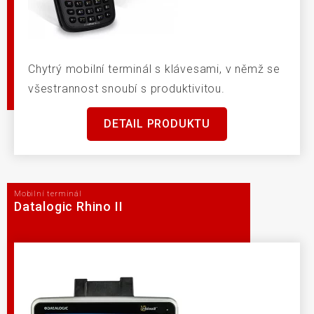
Chytrý mobilní terminál s klávesami, v němž se
všestrannost snoubí s produktivitou.
DETAIL PRODUKTU
Mobilní terminál
Datalogic Rhino II