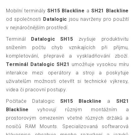
Mobilní terminály
SH15 Blackline
a
SH21 Blackline
od společnosti
Datalogic
jsou navrženy pro použití
v nejnáročnějším prostředí.
Terminál
Datalogic SH15
zvyšuje produktivitu
snížením počtu chyb vznikajících při příjmu,
kompletování, přepravě a vyskladňování zboží.
Terminál Datalogic SH21
umožňuje vysokou míru
interakce mezi operátory a stroji a poskytuje
uživatelům možnosti otevřít si technické výkresy,
videa či pracovní postupy.
Počítače Datalogic
SH15 Blackline
a
SH21
Blackline
vyhovují různým montážním a
prostorovým omezením včetně různých držáků a
nosičů RAM Mounts. Specializovaná softwarová
klávesnice obsahuje mnoho rozvržení a jazyků