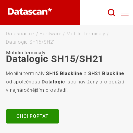
Datascan.cz
/
Hardware
/
Mobilní terminály
/
Datalogic SH15/SH21
Mobilní terminály
Datalogic SH15/SH21
Mobilní terminály
SH15 Blackline
a
SH21 Blackline
od společnosti
Datalogic
jsou navrženy pro použití
v nejnáročnějším prostředí.
CHCI POPTAT