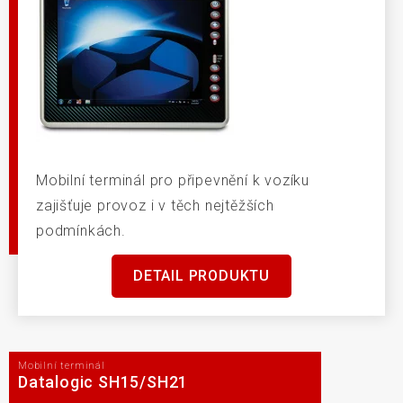
Mobilní terminál pro připevnění k vozíku
zajišťuje provoz i v těch nejtěžších
podmínkách.
DETAIL PRODUKTU
Mobilní terminál
Datalogic SH15/SH21