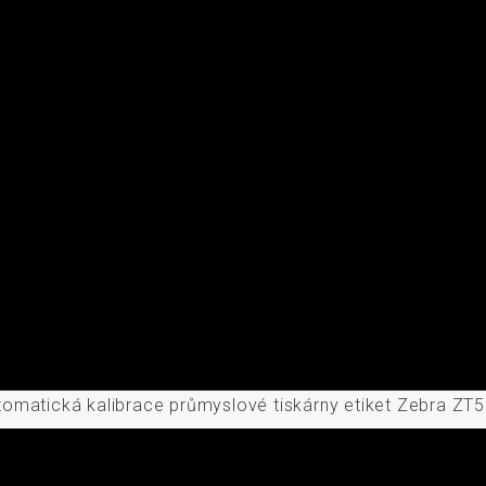
tomatická kalibrace průmyslové tiskárny etiket Zebra ZT5