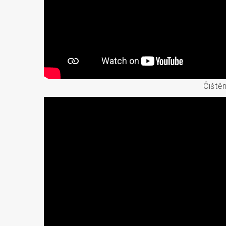
Čiště