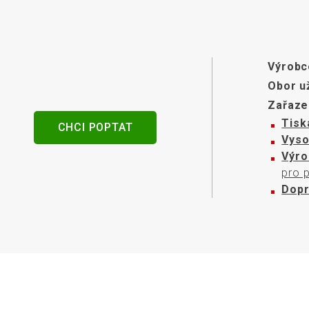
senzory
Výrobc
Obor už
Zařaze
Tisk
CHCI POPTAT
Vyso
Výro
pro p
Dopr