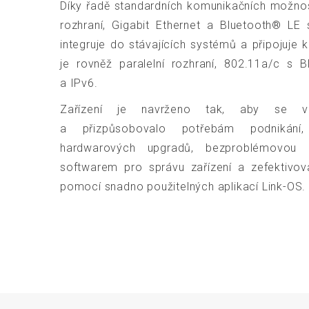
Díky řadě standardních komunikačních možnost
rozhraní, Gigabit Ethernet a Bluetooth® LE
integruje do stávajících systémů a připojuje k
je rovněž paralelní rozhraní, 802.11a/c s 
a IPv6.
Zařízení je navrženo tak, aby se v 
a přizpůsobovalo potřebám podnikání
hardwarových upgradů, bezproblémovou 
softwarem pro správu zařízení a zefektivov
pomocí snadno použitelných aplikací Link-OS.