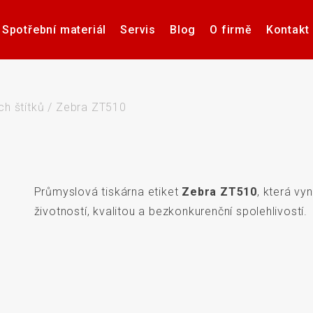
Spotřební materiál
Servis
Blog
O firmě
Kontakt
Software pro návrh, tisk a
Příslušenství k tiskárnám
Tiskárny samolepicích
Poptávka hardware
Případové studie
Videa – manuály
Software pro
Zdravotnick
Pultové p
správu etiket
štítků
karet
sní
ch štítků
/
Zebra ZT510
Průmyslová tiskárna etiket
Zebra ZT510
, která vyn
če
Aplikátory etiket
Systémy stro
životností, kvalitou a bezkonkurenční spolehlivostí.
Elektronické teplotní
Interakti