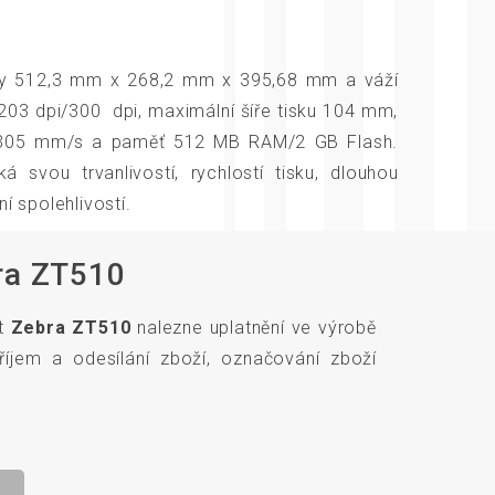
 512,3 mm x 268,2 mm x 395,68 mm a váží
e 203 dpi/300 dpi, maximální šíře tisku 104 mm,
u 305 mm/s a paměť 512 MB RAM/2 GB Flash.
ká svou trvanlivostí, rychlostí tisku, dlouhou
í spolehlivostí.
ra ZT510
et
Zebra ZT510
nalezne uplatnění ve výrobě
říjem a odesílání zboží, označování zboží