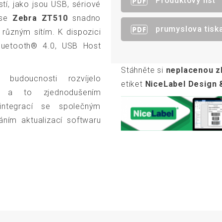
Produktový list
í, jako jsou USB, sériové
 se
Zebra ZT510
snadno
prumyslova tiska
 různým sítím. K dispozici
Bluetooth® 4.0, USB Host
Stáhněte si
neplacenou z
budoucnosti rozvíjelo
etiket
NiceLabel Design &
, a to zjednodušením
integrací se společným
áním aktualizací softwaru