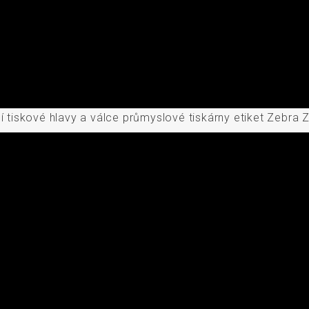
ní tiskové hlavy a válce průmyslové tiskárny etiket Zebra 