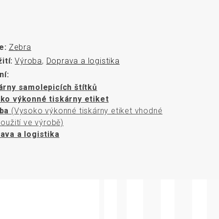
rozměrů
e:
Zebra
ití:
Výroba
,
Doprava a logistika
ní:
árny samolepicích štítků
ko výkonné tiskárny etiket
ba
(Vysoko výkonné tiskárny etiket vhodné
oužití ve výrobě)
ava a logistika