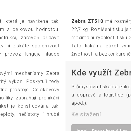
, která je navržena tak,
Zebra ZT510
má rozměry
em a celkovou hodnotou.
22,7 kg. Rozlišení tisku j
strukci, zároveň přidává
maximální rychlost tisk
y ní získáte spolehlivost
Tato tiskárna etiket vyni
ý provoz funguje hladce
životností a bezkonkurenčn
Kde využít Zeb
skovými mechanismy Zebra
žitý výkon. Poskytují tedy
Průmyslová tiskárna etik
ladné prostoje. Celokovový
a dopravě a logistice (p
flíky zabraňují pronikání
apod.).
tiket je konstruována tak,
Ke stažení
eploty, nečistoty i hrubé