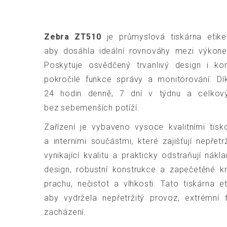
Zebra ZT510
je průmyslová tiskárna etiket
aby dosáhla ideální rovnováhy mezi výkon
Poskytuje osvědčený trvanlivý design i kon
pokročilé funkce správy a monitorování. Dík
24 hodin denně, 7 dní v týdnu a celkov
bez sebemenších potíží.
Zařízení je vybaveno vysoce kvalitními ti
a interními součástmi, které zajišťují nepřetr
vynikající kvalitu a prakticky odstraňují nák
design, robustní konstrukce a zapečetěné kno
prachu, nečistot a vlhkosti. Tato tiskárna e
aby vydržela nepřetržitý provoz, extrémní t
zacházení.