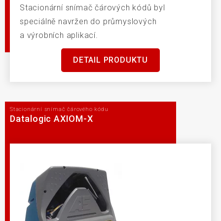
Stacionární snímač čárových kódů byl
speciálně navržen do průmyslových
a výrobních aplikací.
DETAIL PRODUKTU
Stacionární snímač čárového kódu
Datalogic AXIOM-X