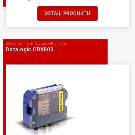
DETAIL PRODUKTU
Stacionární snímač čárového kódu
Datalogic CBX800