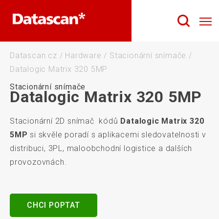
Datascan.cz
/
Hardware
/
Stacionární snímače
/
Datalogic Matrix 320 5MP
Stacionární snímače
Datalogic Matrix 320 5MP
Stacionární 2D snímač kódů
Datalogic Matrix 320
5MP
si skvěle poradí s aplikacemi sledovatelnosti v
distribuci, 3PL, maloobchodní logistice a dalších
provozovnách.
CHCI POPTAT