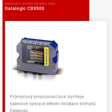
Stacionární snímač čárového kódu
Datalogic CBX500
Průmyslový propojovací box zrychluje
kabelové operace během instalace snímačů
Datalogic.