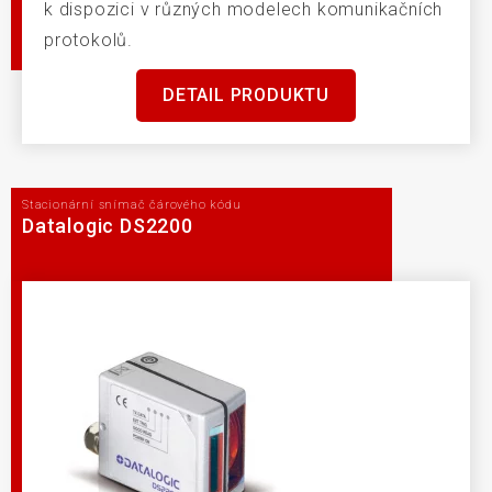
k dispozici v různých modelech komunikačních
protokolů.
DETAIL PRODUKTU
Stacionární snímač čárového kódu
Datalogic DS2200