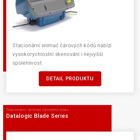
Stacionární snímač čárových kódů nabízí
vysokorychlostní skenování i nejvyšší
spolehlivost.
DETAIL PRODUKTU
Stacionární snímač čárového kódu
Datalogic Blade Series