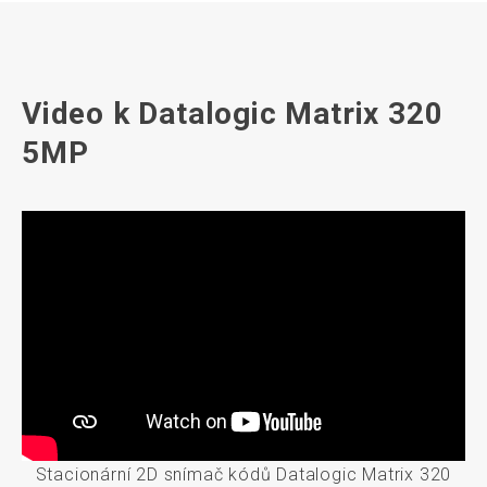
Video k Datalogic Matrix 320
5MP
Stacionární 2D snímač kódů Datalogic Matrix 320