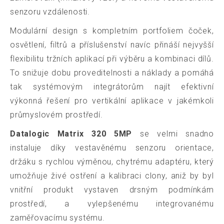
senzoru vzdálenosti.
M
odulární design s kompletním portfoliem čoček,
osvětlení, filtrů a příslušenství navíc přináší nejvyšší
flexibilitu tržních aplikací při výběru a kombinaci dílů.
To snižuje dobu proveditelnosti a náklady a pomáhá
tak systémovým integrátorům najít efektivní
výkonná řešení pro vertikální aplikace v jakémkoli
průmyslovém prostředí.
Datalogic Matrix 320 5MP
se velmi snadno
instaluje díky vestavěnému senzoru orientace,
držáku s rychlou výměnou, chytrému adaptéru, který
umožňuje živé ostření a kalibraci clony, aniž by byl
vnitřní produkt vystaven drsným podmínkám
prostředí, a vylepšenému integrovanému
zaměřovacímu systému.