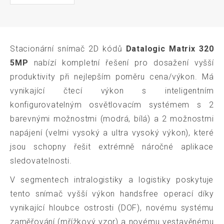
Stacionární snímač 2D kódů
Datalogic Matrix 320
5MP
nabízí kompletní řešení pro dosažení vyšší
produktivity při nejlepším poměru cena/výkon. Má
vynikající čtecí výkon s inteligentním
konfigurovatelným osvětlovacím systémem s 2
barevnými možnostmi (modrá, bílá) a 2 možnostmi
napájení (velmi vysoký a ultra vysoký výkon), které
jsou schopny řešit extrémně náročné aplikace
sledovatelnosti.
V segmentech intralogistiky a logistiky poskytuje
tento snímač vyšší výkon handsfree operací díky
vynikající hloubce ostrosti (DOF), novému systému
zaměřování (mřížkový vzor) a novému vestavěnému