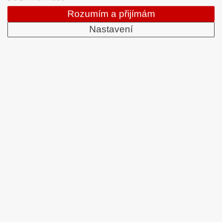
Od roku 1992 dodáváme systémy pro čtení a tisk
Rozumím a přijímám
čárových kódů: snímače čárových kódů, tiskárny karet
Nastavení
a etiket, mobilní terminály, aplikátory etiket, systémy
strojového vidění, software, bezdrátové sítě, etikety a
barvicí pásky. Školíme a servisujeme. Mezi naši
specializaci patří: termotiskárny, bezdrátové čtečky
čárových kódů, tiskárny samolepicích štítků a etiket.
DATASCAN, s.r.o.
Jihlavská 796/7a
Brno 625 00
Česká republika
IČO: 47906839
DIČ: CZ47906839