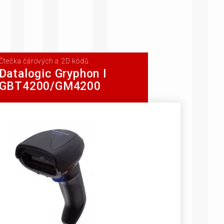
Čtečka čárových a 2D kódů
Datalogic Gryphon I
GBT4200/GM4200