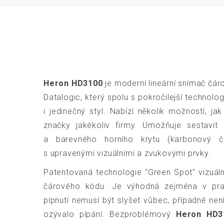
Heron HD3100
je moderní lineární snímač čá
Datalogic, který spolu s pokročilejší technolog
i jedinečný styl. Nabízí několik možností, jak
značky jakékoliv firmy. Umožňuje sestavit 
a barevného horního krytu (karbonový či
s upravenými vizuálními a zvukovými prvky.
Patentovaná technologie "Green Spot" vizuáln
čárového kódu. Je výhodná zejména v prac
pípnutí nemusí být slyšet vůbec, případně nen
ozývalo pípání. Bezproblémový
Heron HD3