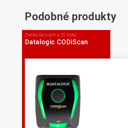
Podobné produkty
Čtečka čárových a 2D kódů
Datalogic CODiScan