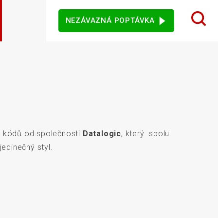
NEZÁVAZNÁ POPTÁVKA
 design karet
ý sortiment
rezentační
Dotykové monitory
Ostatní software
mače
h kódů od společnosti
Datalogic
, který spolu
jového vidění
Senzory
jedinečný styl.
vní kiosky
Automatické měření