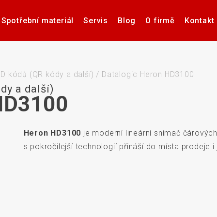
Spotřební materiál
Servis
Blog
O firmě
Kontakt
Software pro návrh, tisk a
Příslušenství k tiskárnám
Tiskárny samolepicích
Poptávka hardware
Případové studie
Videa – manuály
Software pro
Zdravotnick
Pultové p
správu etiket
štítků
karet
sní
D kódů (QR kódy a další)
/
Datalogic Heron HD3100
dy a další)
 HD3100
Heron HD3100
je moderní lineární snímač čárovýc
če
Aplikátory etiket
Systémy stro
s pokročilejší technologií přináší do místa prodeje i 
Elektronické teplotní
Interakti