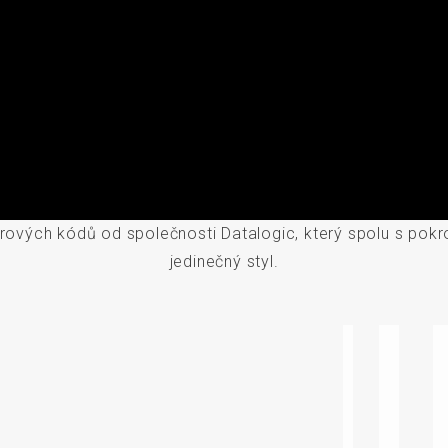
ových kódů od společnosti Datalogic, který spolu s pokroči
jedinečný styl.