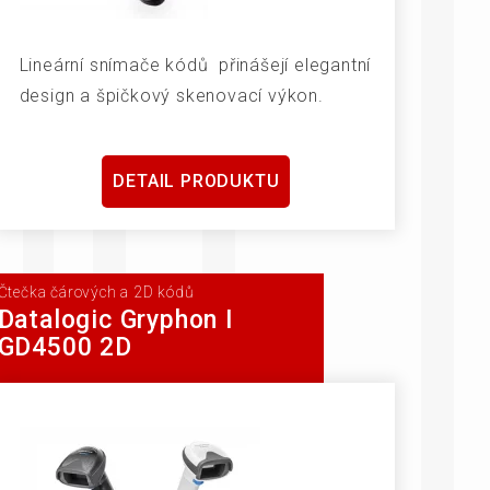
Lineární snímače kódů přinášejí elegantní
design a špičkový skenovací výkon.
DETAIL PRODUKTU
Čtečka čárových a 2D kódů
Datalogic Gryphon I
GD4500 2D