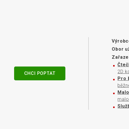
senzory
Výrobc
Obor už
Zařaze
Čteč
2D k
CHCI POPTAT
Pro 
běžné
Mal
malo
Služ