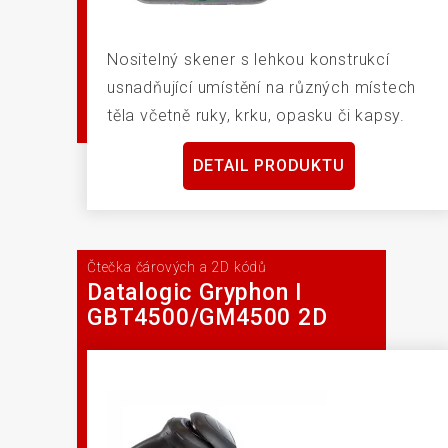
Nositelný skener s lehkou konstrukcí
usnadňující umístění na různých místech
těla včetně ruky, krku, opasku či kapsy.
DETAIL PRODUKTU
Čtečka čárových a 2D kódů
Datalogic Gryphon I
GBT4500/GM4500 2D