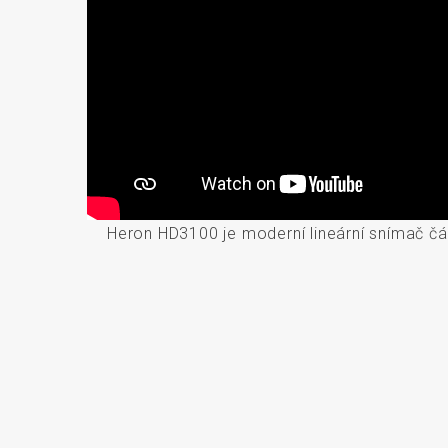
Heron HD3100 je moderní lineární snímač čár