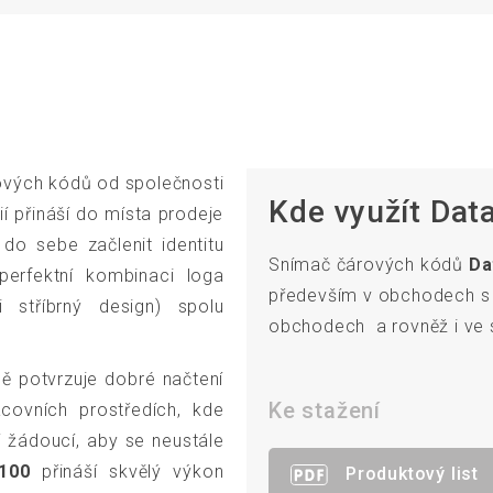
rových kódů od společnosti
Kde využít Dat
ií přináší do místa prodeje
 do sebe začlenit identitu
Snímač čárových kódů
Da
perfektní kombinaci loga
především v obchodech s o
 stříbrný design) spolu
obchodech a rovněž i ve 
ě potvrzuje dobré načtení
Ke stažení
ovních prostředích, kde
í žádoucí, aby se neustále
100
přináší skvělý výkon
Produktový list