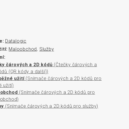
rozměrů
e:
Datalogic
ití:
Maloobchod
,
Služby
ní:
ky čárových a 2D kódů
(Čtečky čárových a
ódů (QR kódy a další))
běžné užití
(Snímače čárových a 2D kódů pro
 užití)
oobchod
(Snímače čárových a 2D kódů pro
obchod)
by
(Snímače čárových a 2D kódů pro služby)