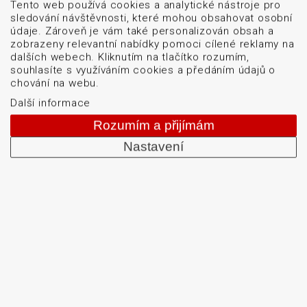
DETAIL PRODUKTU
Tento web používá cookies a analytické nástroje pro
sledování návštěvnosti, které mohou obsahovat osobní
údaje. Zároveň je vám také personalizován obsah a
zobrazeny relevantní nabídky pomoci cílené reklamy na
dalších webech. Kliknutím na tlačítko rozumím,
souhlasíte s využíváním cookies a předáním údajů o
chování na webu.
Další informace
Menu
Rozumím a přijímám
Naše značky
Nastavení
Logistické značení
Servis
Blog
O firmě
Kontakt
GDPR
Mapa stránek
Cookies