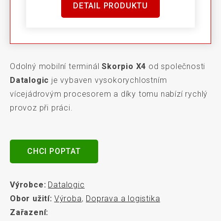
DETAIL PRODUKTU
Odolný mobilní terminál
Skorpio X4
od společnosti
Datalogic
je vybaven vysokorychlostním
vícejádrovým procesorem a díky tomu nabízí rychlý
provoz při práci.
CHCI POPTAT
Výrobce:
Datalogic
Obor užití:
Výroba
,
Doprava a logistika
Zařazení: