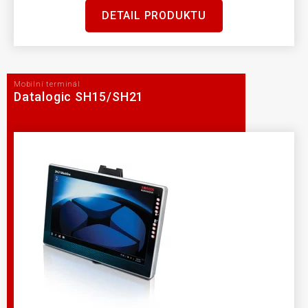
DETAIL PRODUKTU
Mobilní terminál
Datalogic SH15/SH21